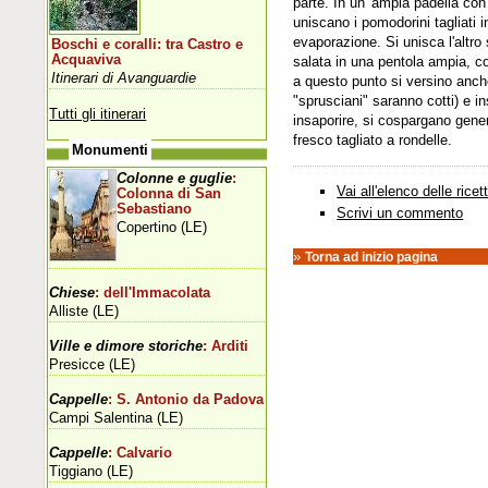
parte. In un' ampia padella con 
uniscano i pomodorini tagliati i
evaporazione. Si unisca l'altro 
Boschi e coralli: tra Castro e
Acquaviva
salata in una pentola ampia, con
Itinerari di Avanguardie
a questo punto si versino anche
"sprusciani" saranno cotti) e in
Tutti gli itinerari
insaporire, si cospargano gen
fresco tagliato a rondelle.
Monumenti
Colonne e guglie
:
Vai all'elenco delle ricet
Colonna di San
Sebastiano
Scrivi un commento
Copertino (LE)
»
Torna ad inizio pagina
Chiese
: dell'Immacolata
Alliste (LE)
Ville e dimore storiche
: Arditi
Presicce (LE)
Cappelle
: S. Antonio da Padova
Campi Salentina (LE)
Cappelle
: Calvario
Tiggiano (LE)