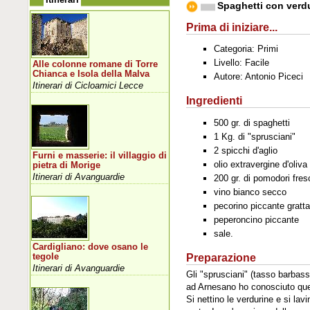
Spaghetti con verdu
Prima di iniziare...
Categoria: Primi
Livello: Facile
Alle colonne romane di Torre
Chianca e Isola della Malva
Autore: Antonio Piceci
Itinerari di Cicloamici Lecce
Ingredienti
500 gr. di spaghetti
1 Kg. di "sprusciani"
2 spicchi d'aglio
Furni e masserie: il villaggio di
olio extravergine d'oliva
pietra di Morige
Itinerari di Avanguardie
200 gr. di pomodori fres
vino bianco secco
pecorino piccante gratta
peperoncino piccante
sale.
Cardigliano: dove osano le
Preparazione
tegole
Itinerari di Avanguardie
Gli "sprusciani" (tasso barbas
ad Arnesano ho conosciuto queste
Si nettino le verdurine e si la