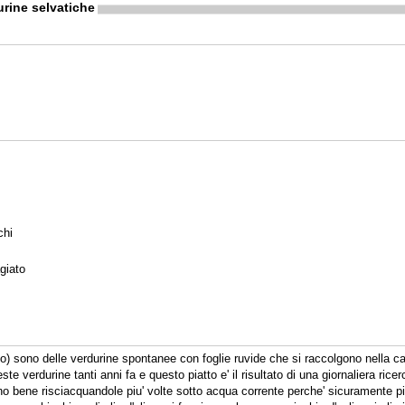
rine selvatiche
chi
giato
so) sono delle verdurine spontanee con foglie ruvide che si raccolgono nella 
 verdurine tanti anni fa e questo piatto e' il risultato di una giornaliera ricerca
vino bene risciacquandole piu' volte sotto acqua corrente perche' sicuramente p