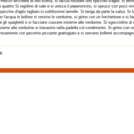
mezzo bicchiere di olio d'oliva, si faccia rosolare uno spicchio d'aglio, si elim
n quattro Si regolino di sale e si unisca il peperoncino, si spruzzi con poco vino
spicchio d'aglio tagliato in sottilissime lamelle. Si tenga da parte la salsa. Si 
 l'acqua in bollore si versino le verdurine, si girino con un forchettone e si fa
 gli spaghetti e si facciano cuocere insieme alle verdurine. Si sgocciolino al d
sieme alle verdurine si travasino nella padella col condimento. Si girino con un
erosamente con pecorino piccante grattugiato e si servano bollenti accompagn
te