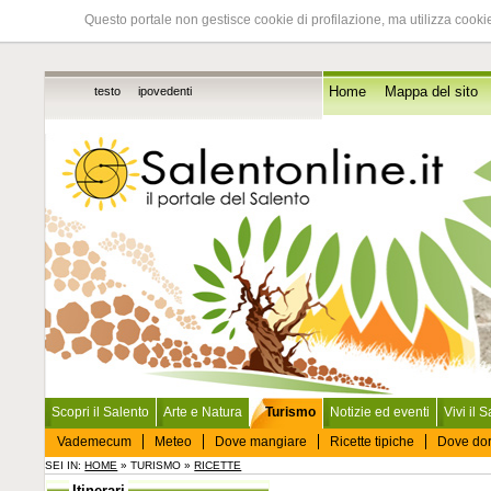
Questo portale non gestisce cookie di profilazione, ma utilizza cookie
testo
ipovedenti
Home
Mappa del sito
Scopri il Salento
Arte e Natura
Turismo
Notizie ed eventi
Vivi il 
Vademecum
Meteo
Dove mangiare
Ricette tipiche
Dove do
SEI IN:
HOME
» TURISMO »
RICETTE
Itinerari