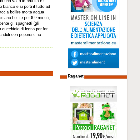
ini una volta imbrunito e si
 bianco e si porti il tutto ad
faccia bollire molta acqua
cciano bollire per 8-9-minuti;
ente gli spaghetti (gli
 cucchiaio di legno per farli
andoli con peperoncino
Raganet