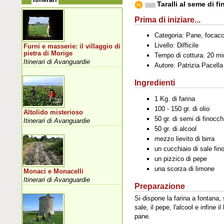
Taralli al seme di f
Prima di iniziare...
Categoria: Pane, focacce
Livello: Difficile
Furni e masserie: il villaggio di
pietra di Morige
Tempo di cottura: 20 mi
Itinerari di Avanguardie
Autore: Patrizia Pacella
Ingredienti
1 Kg. di farina
100 - 150 gr. di olio
Altolido misterioso
50 gr. di semi di finocch
Itinerari di Avanguardie
50 gr. di alcool
mezzo lievito di birra
un cucchiaio di sale fin
un pizzico di pepe
una scorza di limone
Monaci e Monacelli
Itinerari di Avanguardie
Preparazione
Si dispone la farina a fontana, 
sale, il pepe, l'alcool e infine
pane.