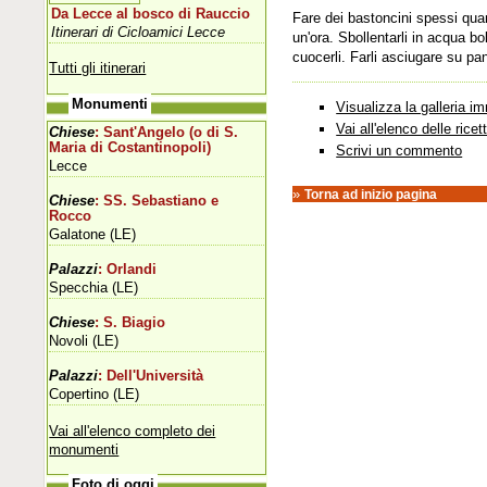
Da Lecce al bosco di Rauccio
Fare dei bastoncini spessi quant
Itinerari di Cicloamici Lecce
un'ora. Sbollentarli in acqua bol
cuocerli. Farli asciugare su pan
Tutti gli itinerari
Monumenti
Visualizza la galleria im
Vai all'elenco delle ricet
Chiese
: Sant'Angelo (o di S.
Maria di Costantinopoli)
Scrivi un commento
Lecce
»
Torna ad inizio pagina
Chiese
: SS. Sebastiano e
Rocco
Galatone (LE)
Palazzi
: Orlandi
Specchia (LE)
Chiese
: S. Biagio
Novoli (LE)
Palazzi
: Dell'Università
Copertino (LE)
Vai all'elenco completo dei
monumenti
Foto di oggi