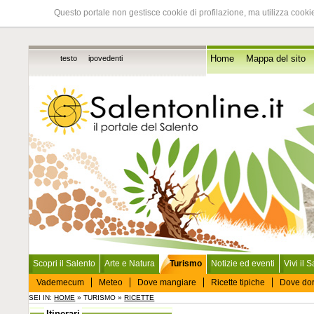
Questo portale non gestisce cookie di profilazione, ma utilizza cookie
testo
ipovedenti
Home
Mappa del sito
Scopri il Salento
Arte e Natura
Turismo
Notizie ed eventi
Vivi il 
Vademecum
Meteo
Dove mangiare
Ricette tipiche
Dove do
SEI IN:
HOME
» TURISMO »
RICETTE
Itinerari