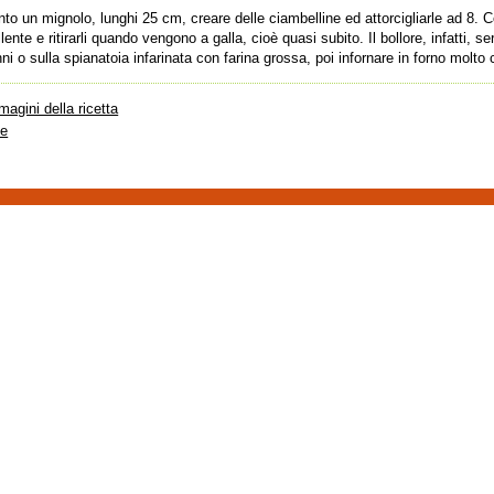
o un mignolo, lunghi 25 cm, creare delle ciambelline ed attorcigliarle ad 8. Cop
lente e ritirarli quando vengono a galla, cioè quasi subito. Il bollore, infatti, s
ni o sulla spianatoia infarinata con farina grossa, poi infornare in forno molto 
magini della ricetta
te