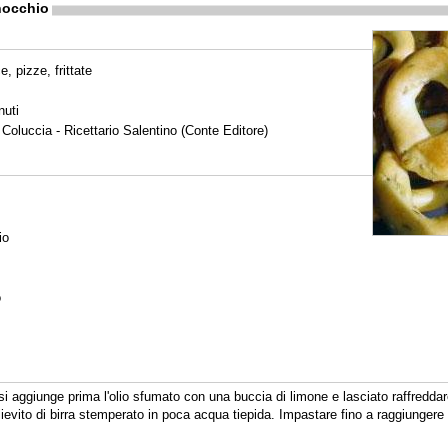
inocchio
, pizze, frittate
nuti
 Coluccia - Ricettario Salentino (Conte Editore)
io
o
si aggiunge prima l'olio sfumato con una buccia di limone e lasciato raffreddare,
 il lievito di birra stemperato in poca acqua tiepida. Impastare fino a raggiunger