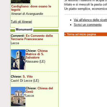
Si lessino i tubettini in acqua
tritato e si mescoli la pasta co
Cardigliano: dove osano le
Un piatto semplice, economico 
tegole
Itinerari di Avanguardie
Vai all'elenco delle ricet
Tutti gli itinerari
Scrivi un commento
Monumenti
»
Torna ad inizio pagina
Conventi
: Ex Convento delle
Terziarie Francescane
Lecce
Chiese
: Chiesa
Matrice di S.
Salvatore
Alessano (LE)
Chiese
: S. Vito
Castrì Di Lecce (LE)
Chiese
: Chiesa del
Gesù
Lecce