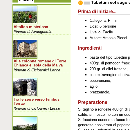
Tubettini col sugo 
Prima di iniziare...
Categoria: Primi
Dosi: 6 persone
Altolido misterioso
Itinerari di Avanguardie
Livello: Facile
Autore: Antonio Piceci
Ingredienti
pasta del tipo tubettini 
Alle colonne romane di Torre
400gr. di pomodori fresc
Chianca e Isola della Malva
200 gr. di alici fresche;
Itinerari di Cicloamici Lecce
olio extravergine di oliva
peperoncino;
aglio;
prezzemolo.
Tra le serre verso Finibus
Preparazione
Terrae
Itinerari di Cicloamici Lecce
Si taglino a rondelle 400 gr. di
caldo, si mescolino con un cucc
Si facciano cuocere a fuoco fort
generosa spolverata di pepero