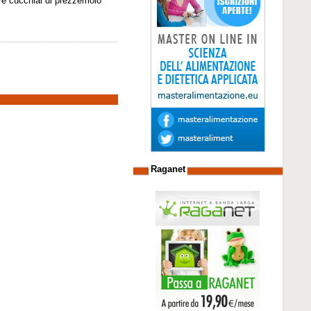
 tre cucchiai di prezzemolo
Raganet