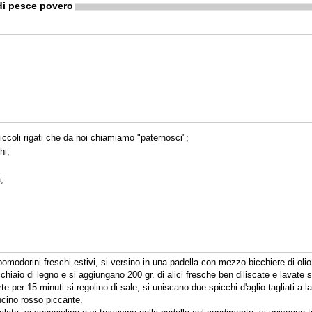
di pesce povero
piccoli rigati che da noi chiamiamo "paternosci";
hi;
;
 pomodorini freschi estivi, si versino in una padella con mezzo bicchiere di olio 
hiaio di legno e si aggiungano 200 gr. di alici fresche ben diliscate e lavate 
e per 15 minuti si regolino di sale, si uniscano due spicchi d'aglio tagliati a 
ncino rosso piccante.