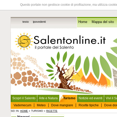
Questo portale non gestisce cookie di profilazione, ma utilizza cookie
testo
ipovedenti
Home
Mappa del sito
Scopri il Salento
Arte e Natura
Turismo
Notizie ed eventi
Vivi il 
Vademecum
Meteo
Dove mangiare
Ricette tipiche
Dove do
SEI IN:
HOME
» TURISMO »
RICETTE
Itinerari