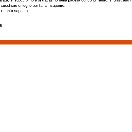
 salata, si sgocciolino e si travasino nella padella col condimento, si uniscano
l cucchiaio di legno per farla insaporire.
e tanto saporito.
te