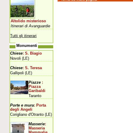
Altolido misterioso
Itinerari di Avanguardie
Tutti gli itinerari
Monumenti
Chiese
: S. Biagio
Novoli (LE)
Chiese
: S. Teresa
Gallipoli (LE)
Piazze
:
Piazza
Garibaldi
Taranto
Porte e mura
: Porta
degli Angeli
Corigliano d'Otranto (LE)
Masserie
:
Masseria
Mammalie