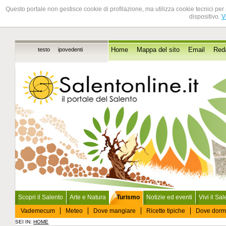
Questo portale non gestisce cookie di profilazione, ma utilizza cookie tecnici per 
dispositivo.
V
testo
ipovedenti
Home
Mappa del sito
Email
Red
Scopri il Salento
Arte e Natura
Turismo
Notizie ed eventi
Vivi il Sa
Vademecum
Meteo
Dove mangiare
Ricette tipiche
Dove dorm
SEI IN:
HOME