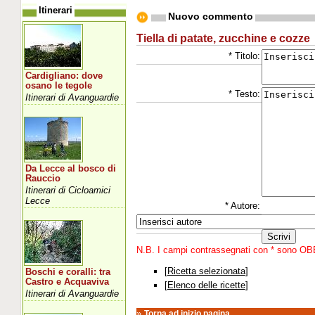
Itinerari
Nuovo commento
Tiella di patate, zucchine e cozze
* Titolo:
Cardigliano: dove
osano le tegole
* Testo:
Itinerari di Avanguardie
Da Lecce al bosco di
Rauccio
Itinerari di Cicloamici
Lecce
* Autore:
N.B. I campi contrassegnati con * sono O
[
Ricetta selezionata
]
Boschi e coralli: tra
Castro e Acquaviva
[
Elenco delle ricette
]
Itinerari di Avanguardie
»
Torna ad inizio pagina