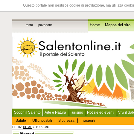
Questo portale non gestisce cookie di profilazione, ma utilizza cookie
testo
ipovedenti
Home
Mappa del sito
Scopri il Salento
Arte e Natura
Turismo
Notizie ed eventi
Vivi il Sa
Salute
Uffici postali
Sicurezza
Trasporti
SEI IN:
HOME
» TURISMO
Itinerari