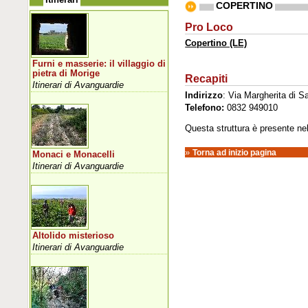
COPERTINO
Pro Loco
Copertino (LE)
Furni e masserie: il villaggio di
pietra di Morige
Recapiti
Itinerari di Avanguardie
Indirizzo
: Via Margherita di S
Telefono:
0832 949010
Questa struttura è presente nell'
»
Torna ad inizio pagina
Monaci e Monacelli
Itinerari di Avanguardie
Altolido misterioso
Itinerari di Avanguardie