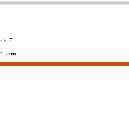
avoia, 71
itinerario: