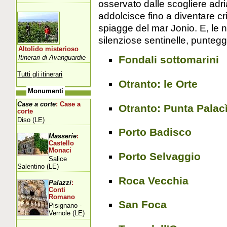
osservato dalle scogliere adri
addolcisce fino a diventare cri
spiagge del mar Jonio. E, le 
silenziose sentinelle, puntegg
Altolido misterioso
Itinerari di Avanguardie
Fondali sottomarini
Tutti gli itinerari
Otranto: le Orte
Monumenti
Case a corte
: Case a
Otranto: Punta Palac
corte
Diso (LE)
Porto Badisco
Masserie
:
Castello
Monaci
Porto Selvaggio
Salice
Salentino (LE)
Roca Vecchia
Palazzi
:
Conti
Romano
San Foca
Pisignano -
Vernole (LE)