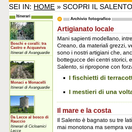
SEI IN:
HOME
» SCOPRI IL SALENT
Itinerari
Archivio fotografico
Artigianato locale
Mani sapienti modellano, intr
Boschi e coralli: tra
Creano, da materiali grezzi, v
Castro e Acquaviva
sono i nostri artigiani che, a
Itinerari di Avanguardie
bottegucce dei centri storici, 
Salento, si ripropone con forza
I fischietti di terracot
Monaci e Monacelli
Itinerari di Avanguardie
I mestieri di una volt
Il mare e la costa
Da Lecce al bosco di
Il Salento è bagnato su tre la
Rauccio
mai monotona ma sempra varia e
Itinerari di Cicloamici
Lecce