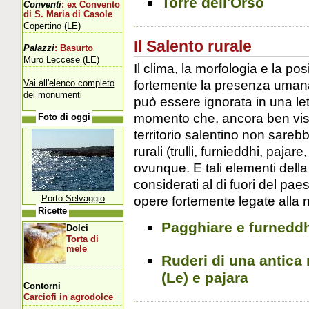
Torre dell'Orso
Conventi
: ex Convento
di S. Maria di Casole
Copertino (LE)
Il Salento rurale
Palazzi
: Basurto
Muro Leccese (LE)
Il clima, la morfologia e la p
fortemente la presenza uman
Vai all'elenco completo
dei monumenti
può essere ignorata in una le
momento che, ancora ben visibi
Foto di oggi
territorio salentino non sareb
rurali (trulli, furnieddhi, pajar
ovunque. E tali elementi de
considerati al di fuori del pa
Porto Selvaggio
opere fortemente legate alla n
Ricette
Pagghiare e furneddh
Dolci
Torta di
mele
Ruderi di una antica 
(Le) e pajara
Contorni
Carciofi in agrodolce