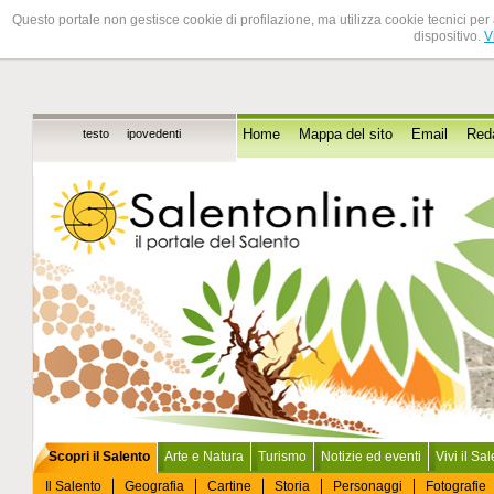
Questo portale non gestisce cookie di profilazione, ma utilizza cookie tecnici per 
dispositivo.
V
testo
ipovedenti
Home
Mappa del sito
Email
Red
Scopri il Salento
Arte e Natura
Turismo
Notizie ed eventi
Vivi il Sa
Il Salento
Geografia
Cartine
Storia
Personaggi
Fotografie