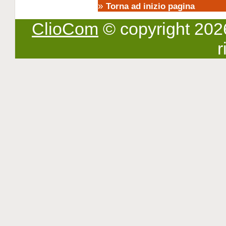
»
Torna ad inizio pagina
ClioCom
© copyright 2026 -
r