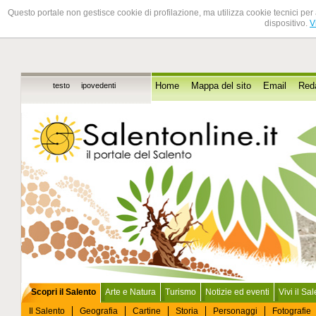
Questo portale non gestisce cookie di profilazione, ma utilizza cookie tecnici per 
dispositivo.
V
testo
ipovedenti
Home
Mappa del sito
Email
Red
Scopri il Salento
Arte e Natura
Turismo
Notizie ed eventi
Vivi il Sa
Il Salento
Geografia
Cartine
Storia
Personaggi
Fotografie