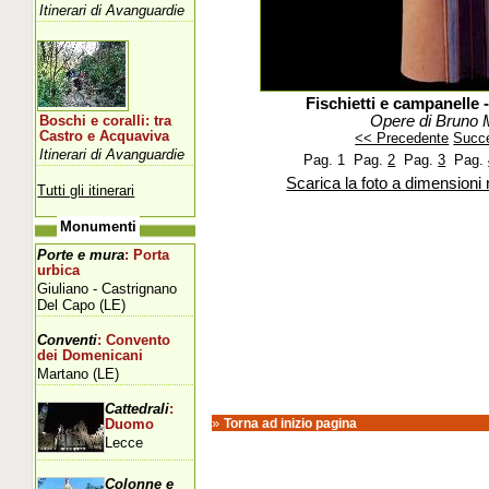
Itinerari di Avanguardie
Fischietti e campanelle 
Opere di Bruno 
Boschi e coralli: tra
Castro e Acquaviva
<< Precedente
Succ
Itinerari di Avanguardie
Pag. 1
Pag.
2
Pag.
3
Pag.
Scarica la foto a dimensioni 
Tutti gli itinerari
Monumenti
Porte e mura
: Porta
urbica
Giuliano - Castrignano
Del Capo (LE)
Conventi
: Convento
dei Domenicani
Martano (LE)
Cattedrali
:
»
Torna ad inizio pagina
Duomo
Lecce
Colonne e