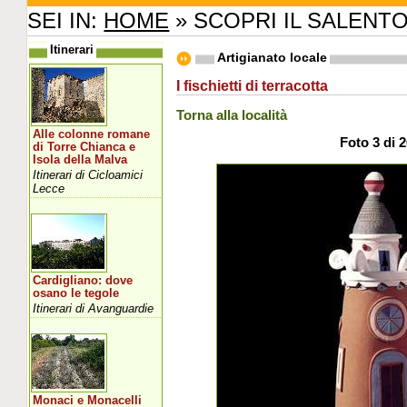
SEI IN:
HOME
» SCOPRI IL SALENT
Itinerari
Artigianato locale
I fischietti di terracotta
Torna alla località
Alle colonne romane
Foto 3 di 
di Torre Chianca e
Isola della Malva
Itinerari di Cicloamici
Lecce
Cardigliano: dove
osano le tegole
Itinerari di Avanguardie
Monaci e Monacelli