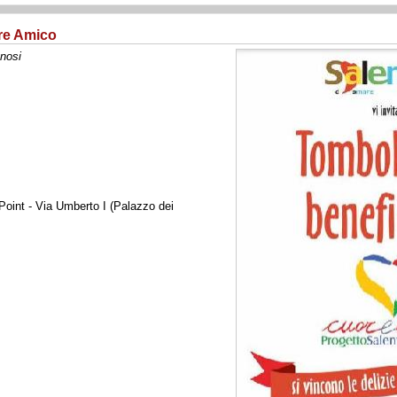
re Amico
gnosi
oint - Via Umberto I (Palazzo dei