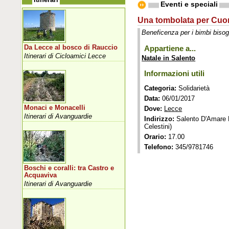
Eventi e speciali
Una tombolata per Cuo
Beneficenza per i bimbi biso
Da Lecce al bosco di Rauccio
Appartiene a...
Itinerari di Cicloamici Lecce
Natale in Salento
Informazioni utili
Categoria:
Solidarietà
Data:
06/01/2017
Monaci e Monacelli
Dove:
Lecce
Itinerari di Avanguardie
Indirizzo:
Salento D'Amare P
Celestini)
Orario:
17.00
Telefono:
345/9781746
Boschi e coralli: tra Castro e
Acquaviva
Itinerari di Avanguardie