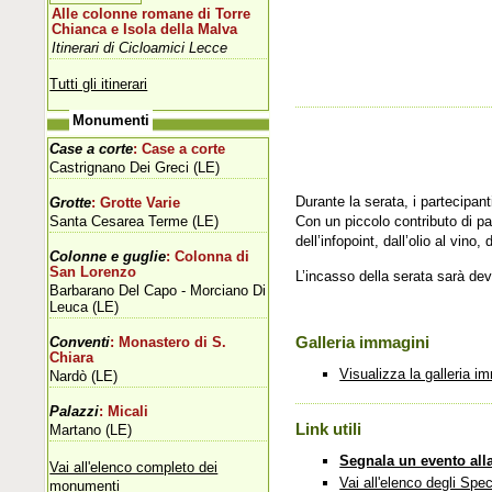
Alle colonne romane di Torre
Chianca e Isola della Malva
Itinerari di Cicloamici Lecce
Tutti gli itinerari
Monumenti
Case a corte
: Case a corte
Castrignano Dei Greci (LE)
Durante la serata, i partecipant
Grotte
: Grotte Varie
Santa Cesarea Terme (LE)
Con un piccolo contributo di p
dell’infopoint, dall’olio al vino,
Colonne e guglie
: Colonna di
San Lorenzo
L’incasso della serata sarà de
Barbarano Del Capo - Morciano Di
Leuca (LE)
Galleria immagini
Conventi
: Monastero di S.
Chiara
Visualizza la galleria i
Nardò (LE)
Palazzi
: Micali
Link utili
Martano (LE)
Segnala un evento all
Vai all'elenco completo dei
Vai all'elenco degli Spec
monumenti