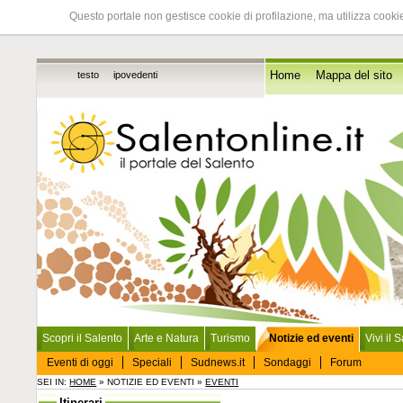
Questo portale non gestisce cookie di profilazione, ma utilizza cookie
testo
ipovedenti
Home
Mappa del sito
Scopri il Salento
Arte e Natura
Turismo
Notizie ed eventi
Vivi il 
Eventi di oggi
Speciali
Sudnews.it
Sondaggi
Forum
SEI IN:
HOME
» NOTIZIE ED EVENTI »
EVENTI
Itinerari