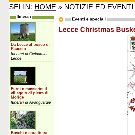
SEI IN:
HOME
» NOTIZIE ED EVENTI
Itinerari
Eventi e speciali
Lecce Christmas Busk
Da Lecce al bosco di
Rauccio
Itinerari di Cicloamici
Lecce
Furni e masserie: il
villaggio di pietra di
Morige
Itinerari di Avanguardie
Boschi e coralli: tra