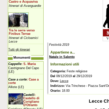
Castro e Acquaviva
Itinerari di Avanguardie
Tra le serre verso
Finibus Terrae
Itinerari di Cicloamici
Lecce
Festività 2019
Tutti gli itinerari
Appartiene a...
Natale in Salento
Monumenti
Cappelle
: S. Maria
Informazioni utili
Castrignano Del Capo
Categoria:
Feste religiose
(LE)
Dal
08/12/2019
al
29/12/2019
Case a corte
: Case a
Dove:
Lecce
corte
Indirizzo:
Via Trinchese - Piazza Sant'O
Alliste (LE)
Orario:
18.00
Castelli
:
Castello di
Lecce Ch
Corigliano
D'Otranto