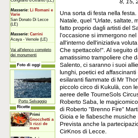
Corigliano d'Otranto (LE)
8, 15,
Masserie
: Li Romani e
Una sorta di festa nella festa.
Varie
Natale, quel “Urlate, saltate
San Donato Di Lecce
(LE)
fatto proprio dagli artisti del
l’occasione si immergono nel 
Masserie
: Carrini
Acaya - Vernole (LE)
all'interno dell'iniziativa volu
Che spettacolo!". Al seguito d
Vai all'elenco completo
dei monumenti
amatissimo trampoliere che da 
Salento, ci saranno i suoi alliev
Foto di oggi
lunghi, poetici ed affascinanti
esilaranti fiammate di Mr Thom
piccolo circo di Kukulà, con l
aeree delle TourneSols Circus, 
Roberto Saba, le magicomicoler
Porto Selvaggio
Ricette
di Roberto "Brenno Fire" Martin
Primi
Gioia e le fiabesche musiche d
Gnocchetti a
Prevista anche la partecipazio
li rizzi de
mare
CirKnos di Lecce.