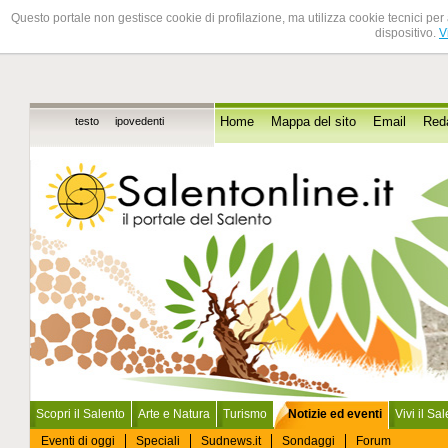
Questo portale non gestisce cookie di profilazione, ma utilizza cookie tecnici per 
dispositivo.
V
testo
ipovedenti
Home
Mappa del sito
Email
Red
Scopri il Salento
Arte e Natura
Turismo
Notizie ed eventi
Vivi il Sa
Eventi di oggi
Speciali
Sudnews.it
Sondaggi
Forum