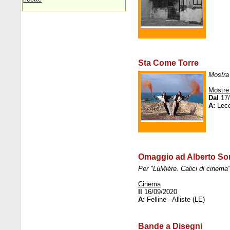
Sta Come Torre
Mostra
Mostre
Dal
17/
A:
Lec
Omaggio ad Alberto So
Per "LùMière. Calici di cinema
Cinema
Il
16/09/2020
A:
Felline - Alliste (LE)
Bande a Disegni