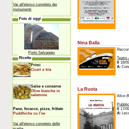
Vai all'elenco completo dei
monumenti
Foto di oggi
Nina Balla
Raccon
Porto Selvaggio
Ricette
Teatro 
Il
18/0
Primi
A:
Cori
Ciceri e tria
Salse e conserve
La Ruota
Olive bianche in
salamoia
Alice B
Pubblic
Pane, focacce, pizze, frittate
Il
17/0
A:
Lec
Puddhiche cu l'oe
Vai all'elenco completo delle
ricette