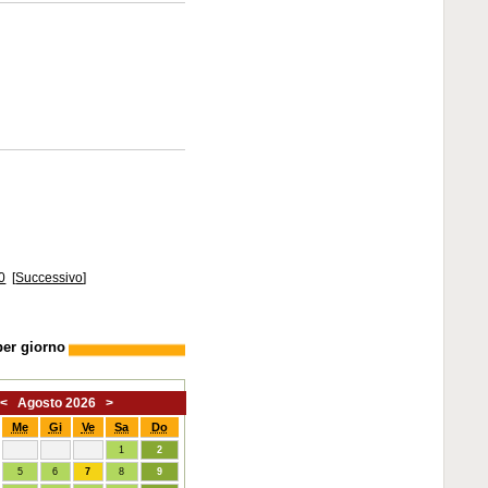
0
[
Successivo
]
per giorno
<
Agosto 2026
>
Me
Gi
Ve
Sa
Do
1
2
5
6
7
8
9