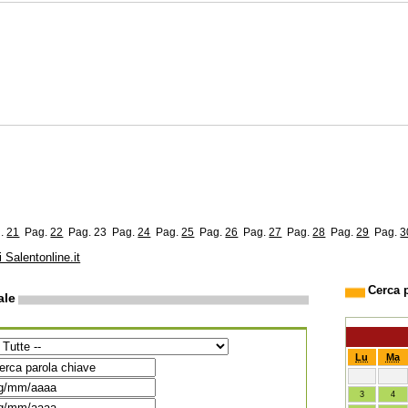
g.
21
Pag.
22
Pag. 23
Pag.
24
Pag.
25
Pag.
26
Pag.
27
Pag.
28
Pag.
29
Pag.
3
i Salentonline.it
Cerca 
ale
Lu
Ma
3
4