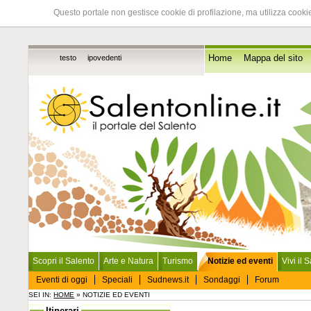
Questo portale non gestisce cookie di profilazione, ma utilizza cookie
testo
ipovedenti
Home
Mappa del sito
Scopri il Salento
Arte e Natura
Turismo
Notizie ed eventi
Vivi il 
Eventi di oggi
Speciali
Sudnews.it
Sondaggi
Forum
SEI IN:
HOME
» NOTIZIE ED EVENTI
Itinerari