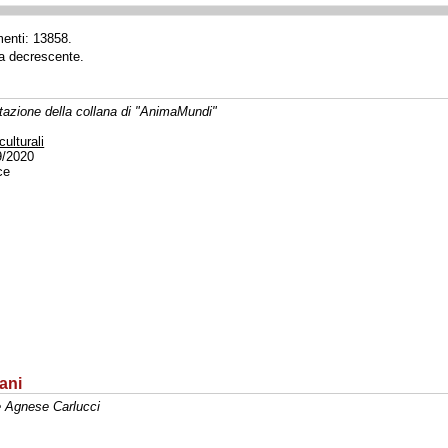
menti: 13858.
ta decrescente.
tazione della collana di "AnimaMundi"
culturali
9/2020
ce
ani
e Agnese Carlucci