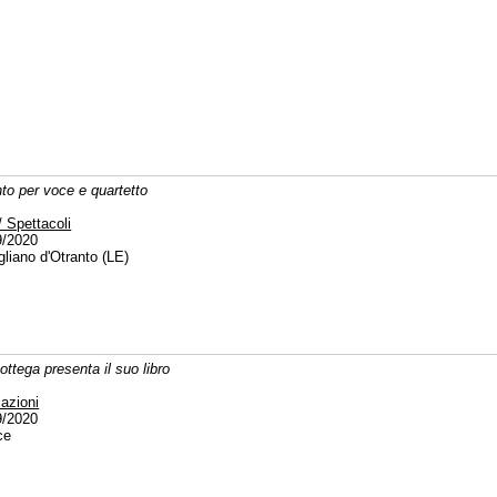
to per voce e quartetto
/ Spettacoli
9/2020
gliano d'Otranto (LE)
ottega presenta il suo libro
azioni
9/2020
ce