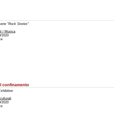
serie "Rock Stories"
ti / Musica
9/2020
ce
il confinamento
xhibition
culturali
9/2020
ce