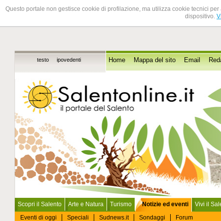
Questo portale non gestisce cookie di profilazione, ma utilizza cookie tecnici per 
dispositivo.
V
testo
ipovedenti
Home
Mappa del sito
Email
Red
Scopri il Salento
Arte e Natura
Turismo
Notizie ed eventi
Vivi il Sa
Eventi di oggi
Speciali
Sudnews.it
Sondaggi
Forum