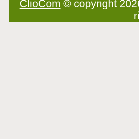
ClioCom
© copyright 2026 -
r