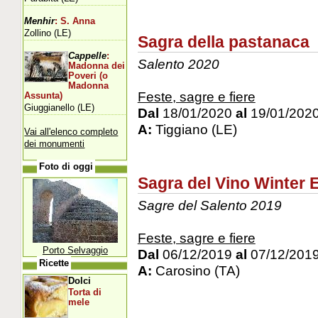
Menhir
: S. Anna
Zollino (LE)
Sagra della pastanaca
Cappelle
:
Salento 2020
Madonna dei
Poveri (o
Madonna
Feste, sagre e fiere
Assunta)
Giuggianello (LE)
Dal
18/01/2020
al
19/01/202
A:
Tiggiano (LE)
Vai all'elenco completo
dei monumenti
Foto di oggi
Sagra del Vino Winter E
Sagre del Salento 2019
Feste, sagre e fiere
Porto Selvaggio
Dal
06/12/2019
al
07/12/201
Ricette
A:
Carosino (TA)
Dolci
Torta di
mele