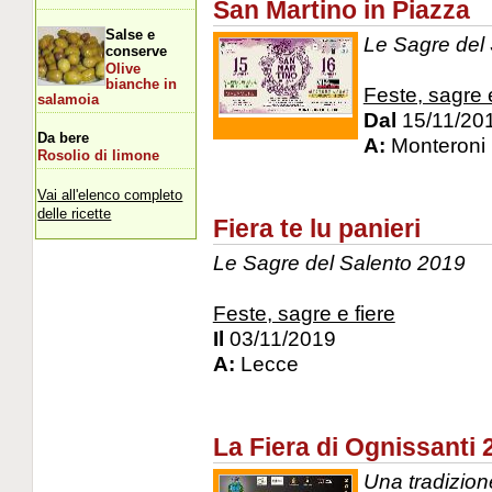
San Martino in Piazza
Salse e
Le Sagre del
conserve
Olive
bianche in
Feste, sagre e
salamoia
Dal
15/11/20
Da bere
A:
Monteroni 
Rosolio di limone
Vai all'elenco completo
delle ricette
Fiera te lu panieri
Le Sagre del Salento 2019
Feste, sagre e fiere
Il
03/11/2019
A:
Lecce
La Fiera di Ognissanti 
Una tradizion