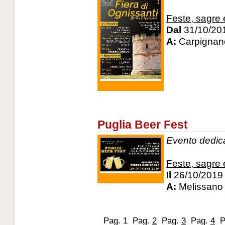
Feste, sagre e
Dal
31/10/20
A:
Carpignano
Puglia Beer Fest
Evento dedicat
Feste, sagre e
Il
26/10/2019
A:
Melissano 
Pag. 1
Pag.
2
Pag.
3
Pag.
4
P