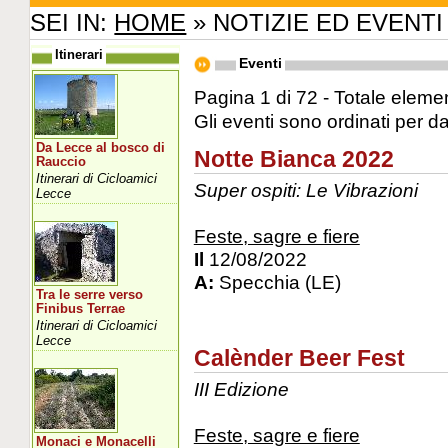
SEI IN:
HOME
» NOTIZIE ED EVENTI
Itinerari
Eventi
Pagina 1 di 72 - Totale elemen
Gli eventi sono ordinati per d
Da Lecce al bosco di
Notte Bianca 2022
Rauccio
Itinerari di Cicloamici
Super ospiti: Le Vibrazioni
Lecce
Feste, sagre e fiere
Il
12/08/2022
A:
Specchia (LE)
Tra le serre verso
Finibus Terrae
Itinerari di Cicloamici
Lecce
Calènder Beer Fest
III Edizione
Feste, sagre e fiere
Monaci e Monacelli