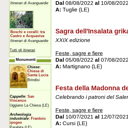
Dal
08/08/2022
al
10/08/202
Itinerari di Avanguardie
A:
Tuglie (LE)
Sagra dell'Insalata grik
Boschi e coralli: tra
Castro e Acquaviva
XXIX edizione
Itinerari di Avanguardie
Tutti gli itinerari
Feste, sagre e fiere
Dal
05/08/2022
al
07/08/202
Monumenti
A:
Martignano (LE)
Chiese
:
Chiesa di
Santa Lucia
Brindisi
Festa della Madonna d
Celebrando i patroni del Sale
Cappelle
: San
Vincenzo
Uggiano La Chiesa (LE)
Feste, sagre e fiere
Archeologia
Dal
10/07/2021
al
12/07/202
industriale
: Frantoio
A:
Cursi (LE)
ipogeo
Parabita (LE)