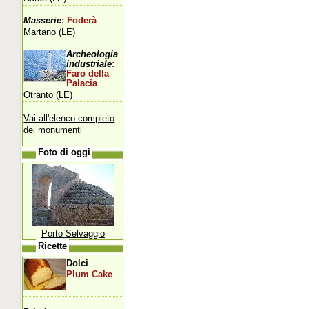
Masserie
: Foderà
Martano (LE)
Archeologia
industriale
:
Faro della
Palacia
Otranto (LE)
Vai all'elenco completo
dei monumenti
Foto di oggi
Porto Selvaggio
Ricette
Dolci
Plum Cake