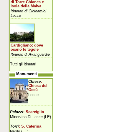
di Torre Chianca e
Isola della Malva
Itinerari di Cicloamici
Lecce
Cardigliano: dove
osano le tegole
Itinerari di Avanguardie
Tutti gli itinerari
Monumenti
Chiese
:
Chiesa del
Gesù
Lecce
Palazzi
: Scarciglia
Minervino Di Lecce (LE)
Torri
: S. Caterina
Nardò (LE)