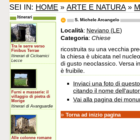
SEI IN:
HOME
»
ARTE E NATURA
»
M
Itinerari
S. Michele Arcangelo
Località
:
Neviano (LE)
Categoria
:
Chiese
Tra le serre verso
ricostruita su una vecchia pr
Finibus Terrae
la chiesa è ubicata nel nucle
Itinerari di Cicloamici
Lecce
di gusto neoclassico. Versa i
è fruibile.
Inviaci una foto di ques
citando il nome dell'autor
Furni e masserie: il
villaggio di pietra di
Vai alla pagina dei monu
Morige
Itinerari di Avanguardie
»
Torna ad inizio pagina
Alle colonne romane