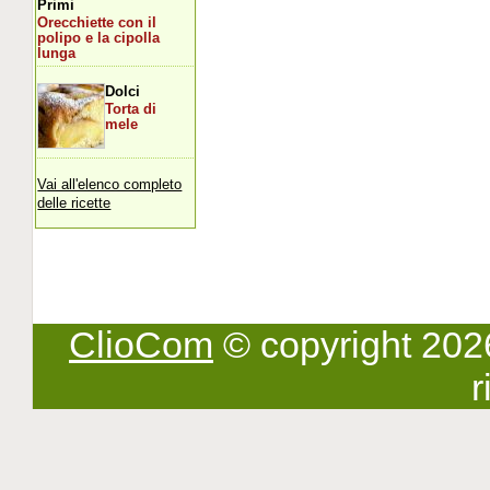
Primi
Orecchiette con il
polipo e la cipolla
lunga
Dolci
Torta di
mele
Vai all'elenco completo
delle ricette
ClioCom
© copyright 2026 -
r