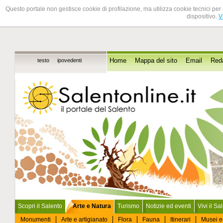
Questo portale non gestisce cookie di profilazione, ma utilizza cookie tecnici per 
dispositivo.
V
testo
ipovedenti
Home
Mappa del sito
Email
Red
Scopri il Salento
Arte e Natura
Turismo
Notizie ed eventi
Vivi il Sa
Monumenti
Arte e artigianato
Flora
Fauna
Itinerari
Musei e