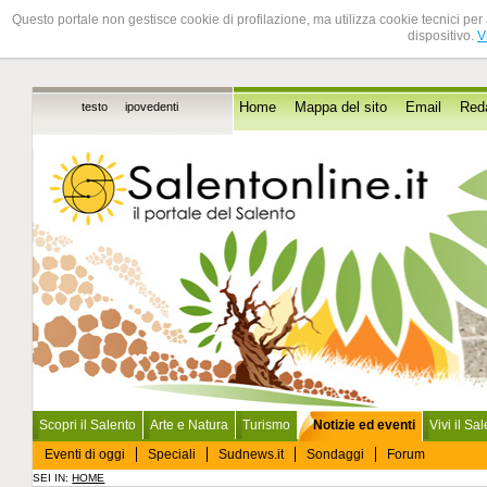
Questo portale non gestisce cookie di profilazione, ma utilizza cookie tecnici per 
dispositivo.
V
testo
ipovedenti
Home
Mappa del sito
Email
Red
Scopri il Salento
Arte e Natura
Turismo
Notizie ed eventi
Vivi il Sa
Eventi di oggi
Speciali
Sudnews.it
Sondaggi
Forum
SEI IN:
HOME