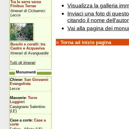
Tra le serre verso
Visualizza la galleria i
Finibus Terrae
Itinerari di Cicloamici
Inviaci una foto di ques
Lecce
citando il nome dell'autor
Vai alla pagina dei monu
»
Torna ad inizio pagina
Boschi e coralli: tra
Castro e Acquaviva
Itinerari di Avanguardie
Tutti gli itinerari
Monumenti
Chiese
: San Giovanni
Evangelista
Lecce
Masserie
: Torre
Luggieri
Carpignano Salentino
(LE)
Case a corte
: Case a
corte