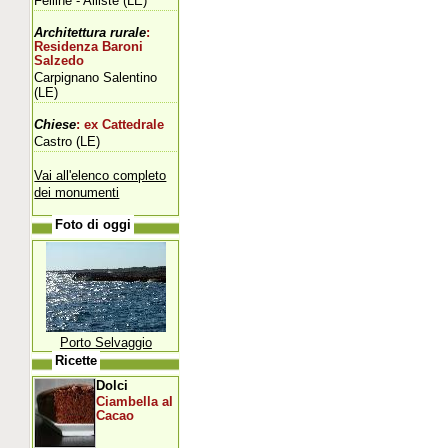
Felline - Alliste (LE)
Architettura rurale
:
Residenza Baroni
Salzedo
Carpignano Salentino
(LE)
Chiese
: ex Cattedrale
Castro (LE)
Vai all'elenco completo
dei monumenti
Foto di oggi
Porto Selvaggio
Ricette
Dolci
Ciambella al
Cacao