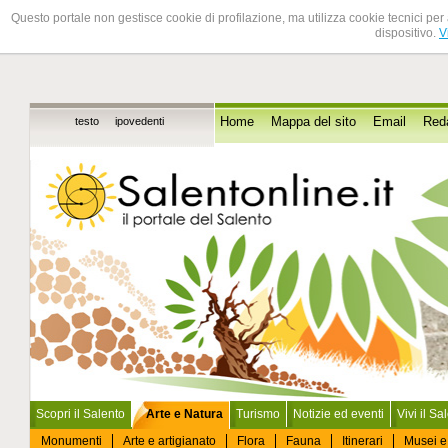
Questo portale non gestisce cookie di profilazione, ma utilizza cookie tecnici per 
dispositivo.
V
testo
ipovedenti
Home
Mappa del sito
Email
Red
Scopri il Salento
Arte e Natura
Turismo
Notizie ed eventi
Vivi il Sa
Monumenti
Arte e artigianato
Flora
Fauna
Itinerari
Musei e