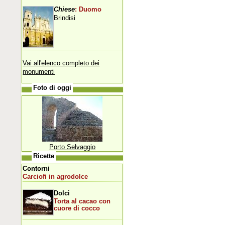
Chiese
: Duomo
Brindisi
Vai all'elenco completo dei
monumenti
Foto di oggi
Porto Selvaggio
Ricette
Contorni
Carciofi in agrodolce
Dolci
Torta al cacao con
cuore di cocco