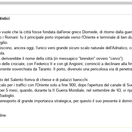
tistici
 vuole che la città fosse fondata dall'eroe greco Diomede, di ritorno dalla g
 i Romani: fu il principale porto imperiale verso l'Oriente e terminale di ben du
gilio.
uiscono, ancora oggi, l'unico vero grande sicuro scalo naturale dell'Adriatico, 
ola.
 deriverebbe il nome della città (in messapico "brendon" ovvero "cervo").
elle crociate, con Federico II e con gli Angioini; cominciò a declinare alla fin
ente soverchiata da Taranto. Il porto, divenuto una pericolosa via di penetraz
o del Salento fioriva di chiese e di palazzi barocchi.
lo per i traffici con l'Oriente solo a fine '800, dopo l'apertura del canale di Su
 per 5 mesi, quando, durante la II Guerra Mondiale, nel settembre de '43, vi ripa
Badoglio.
aereoporto di grande importanza strategica, per questo il suo presente è domin
line