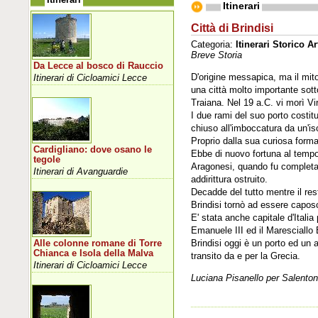
Itinerari
Città di Brindisi
Categoria:
Itinerari Storico Ar
Breve Storia
Da Lecce al bosco di Rauccio
D'origine messapica, ma il mito
Itinerari di Cicloamici Lecce
una città molto importante sotto
Traiana. Nel 19 a.C. vi morì Vir
I due rami del suo porto costit
chiuso all'imboccatura da un'is
Proprio dalla sua curiosa forma
Cardigliano: dove osano le
Ebbe di nuovo fortuna al tempo d
tegole
Aragonesi, quando fu completam
Itinerari di Avanguardie
addirittura ostruito.
Decadde del tutto mentre il rest
Brindisi tornò ad essere caposca
E' stata anche capitale d'Italia
Emanuele III ed il Maresciallo 
Brindisi oggi è un porto ed un 
Alle colonne romane di Torre
Chianca e Isola della Malva
transito da e per la Grecia.
Itinerari di Cicloamici Lecce
Luciana Pisanello per Salenton