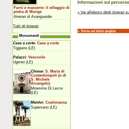
Informazioni sul percors
Furni e masserie: il villaggio di
pietra di Morige
» Vai all'elenco degli itinerari 
Itinerari di Avanguardie
Tutti gli itinerari
»
Torna ad inizio pagina
Monumenti
Case a corte
: Case a corte
Tiggiano (LE)
Palazzi
: Vescovile
Ugento (LE)
Chiese
: S. Maria di
Costantinopoli (o di
S. Michele
Arcangelo)
Minervino Di Lecce
(LE)
Menhir
: Coelimanna
Supersano (LE)