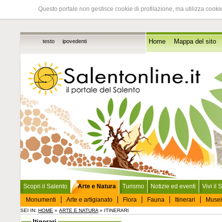
Questo portale non gestisce cookie di profilazione, ma utilizza cookie
testo
ipovedenti
Home
Mappa del sito
Scopri il Salento
Arte e Natura
Turismo
Notizie ed eventi
Vivi il 
Monumenti
Arte e artigianato
Flora
Fauna
Itinerari
Musei
SEI IN:
HOME
»
ARTE E NATURA
» ITINERARI
Itinerari