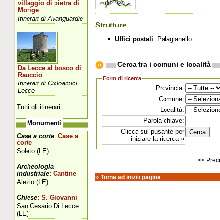
villaggio di pietra di
Morige
Itinerari di Avanguardie
Strutture
Uffici postali
:
Palagianello
Cerca tra i comuni e località
Da Lecce al bosco di
Rauccio
Form di ricerca
Itinerari di Cicloamici
Provincia:
Lecce
Comune:
Tutti gli itinerari
Località:
Parola chiave:
Monumenti
Clicca sul pusante per
Case a corte
: Case a
iniziare la ricerca »
corte
Soleto (LE)
<< Prec
Archeologia
industriale
: Cantine
»
Torna ad inizio pagina
Alezio (LE)
Chiese
: S. Giovanni
San Cesario Di Lecce
(LE)