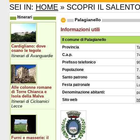
SEI IN:
HOME
» SCOPRI IL SALENT
Itinerari
Palagianello
Informazioni utili
Il comune di Palagianello
Cardigliano: dove
Provincia
T
osano le tegole
C.a.p.
7
Itinerari di Avanguardie
Prefisso telefonico
9
Popolazione
7.
Santo patrono
S
Festa patronale
L
Alle colonne romane
di Torre Chianca e
Denominazione abitanti:
pa
Isola della Malva
Sito web
ht
Itinerari di Cicloamici
Lecce
Furni e masserie: il