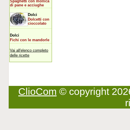
Spaghetti con mollica
di pane e acciughe
Dolci
Dolcetti con
cioccolato
Dolci
Fichi con le mandorle
Vai all'elenco completo
delle ricette
ClioCom
© copyright 2026 -
r