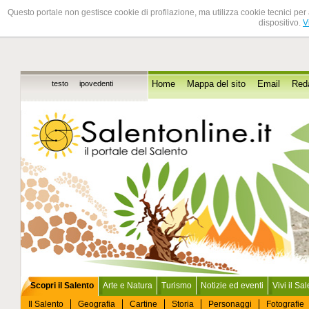
Questo portale non gestisce cookie di profilazione, ma utilizza cookie tecnici per 
dispositivo.
V
testo
ipovedenti
Home
Mappa del sito
Email
Red
Scopri il Salento
Arte e Natura
Turismo
Notizie ed eventi
Vivi il Sa
Il Salento
Geografia
Cartine
Storia
Personaggi
Fotografie