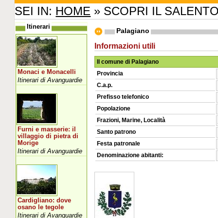
SEI IN:
HOME
» SCOPRI IL SALENT
Itinerari
Palagiano
Informazioni utili
Il comune di Palagiano
Monaci e Monacelli
Provincia
Itinerari di Avanguardie
C.a.p.
Prefisso telefonico
Popolazione
Frazioni, Marine, Località
Furni e masserie: il
Santo patrono
villaggio di pietra di
Morige
Festa patronale
Itinerari di Avanguardie
Denominazione abitanti:
Cardigliano: dove
osano le tegole
Itinerari di Avanguardie