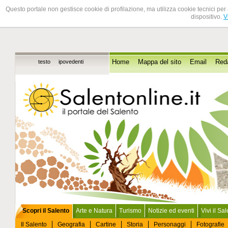
Questo portale non gestisce cookie di profilazione, ma utilizza cookie tecnici per 
dispositivo.
V
testo
ipovedenti
Home
Mappa del sito
Email
Red
Scopri il Salento
Arte e Natura
Turismo
Notizie ed eventi
Vivi il Sa
Il Salento
Geografia
Cartine
Storia
Personaggi
Fotografie