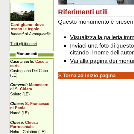
Riferimenti utili
Questo monumento è presente 
Cardigliano: dove
osano le tegole
Itinerari di Avanguardie
Visualizza la galleria i
Tutti gli itinerari
Inviaci una foto di ques
citando il nome dell'autor
Monumenti
Vai alla pagina dei monu
Case a corte
: Case a
corte
Castrignano Del Capo
»
Torna ad inizio pagina
(LE)
Conventi
: Monastero
di S. Chiara
Soleto (LE)
Chiese
: S. Francesco
di Paola
Nardò (LE)
Chiese
: Chiesa
Parrocchiale
Noha - Galatina (LE)