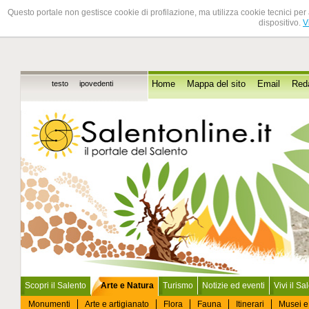
Questo portale non gestisce cookie di profilazione, ma utilizza cookie tecnici per 
dispositivo.
V
testo
ipovedenti
Home
Mappa del sito
Email
Red
Scopri il Salento
Arte e Natura
Turismo
Notizie ed eventi
Vivi il Sa
Monumenti
Arte e artigianato
Flora
Fauna
Itinerari
Musei e