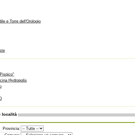
ile e Torre dell'Orologio
ste
Pispico"
cina Hydropolis
o
O
 località
Provincia: