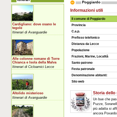
Poggiardo
Informazioni utili
Il comune di Poggiardo
Cardigliano: dove osano le
Provincia
tegole
C.a.p.
Itinerari di Avanguardie
Prefisso telefonico
Distanza da Lecce
Popolazione
Frazioni, Marine, Località
Alle colonne romane di Torre
Chianca e Isola della Malva
Santo patrono
Itinerari di Cicloamici Lecce
Festa patronale
Denominazione abitanti:
Sito web
Storia dell
Altolido misterioso
Itinerari di Avanguardie
Un bue che pasc
Puzze, Soranello
più adatta si a
ancora Poxardo 