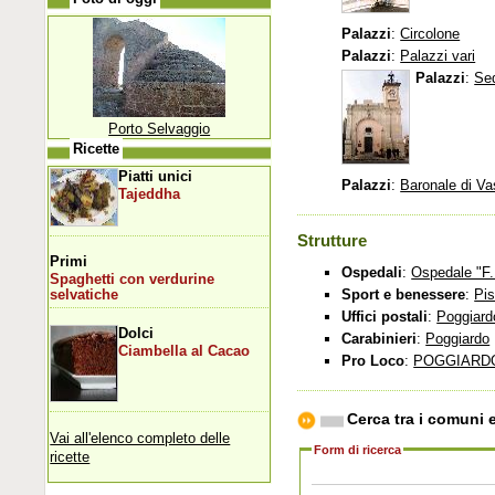
Palazzi
:
Circolone
Palazzi
:
Palazzi vari
Palazzi
:
Sed
Porto Selvaggio
Ricette
Piatti unici
Palazzi
:
Baronale di Va
Tajeddha
Strutture
Primi
Ospedali
:
Ospedale "F.
Spaghetti con verdurine
Sport e benessere
:
Pis
selvatiche
Uffici postali
:
Poggiard
Dolci
Carabinieri
:
Poggiardo
Ciambella al Cacao
Pro Loco
:
POGGIARD
Cerca tra i comuni e
Vai all'elenco completo delle
Form di ricerca
ricette