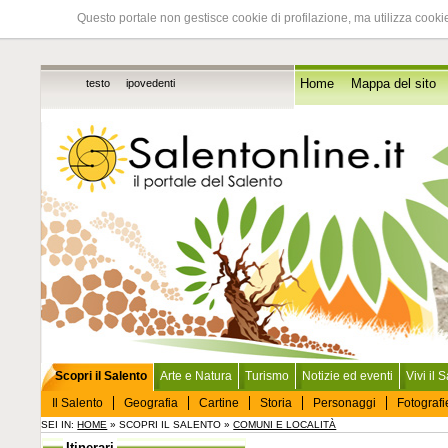
Questo portale non gestisce cookie di profilazione, ma utilizza cookie
testo
ipovedenti
Home
Mappa del sito
Scopri il Salento
Arte e Natura
Turismo
Notizie ed eventi
Vivi il 
Il Salento
Geografia
Cartine
Storia
Personaggi
Fotografi
SEI IN:
HOME
» SCOPRI IL SALENTO »
COMUNI E LOCALITÀ
Itinerari