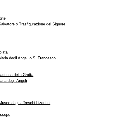
orte
Salvatore o Trasfigurazione del Signore
olata
Maria degli Angeli o S. Francesco
Madonna della Grotta
aria degli Angeli
Museo degli affreschi bizantini
iscopo