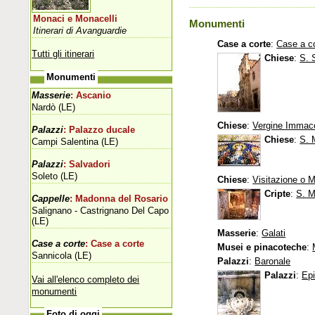
Monaci e Monacelli
Monumenti
Itinerari di Avanguardie
Case a corte
:
Case a c
Tutti gli itinerari
Chiese
:
S. 
Monumenti
Masserie
: Ascanio
Nardò (LE)
Chiese
:
Vergine Immac
Palazzi
: Palazzo ducale
Chiese
:
S. 
Campi Salentina (LE)
Palazzi
: Salvadori
Soleto (LE)
Chiese
:
Visitazione o 
Cripte
:
S. M
Cappelle
: Madonna del Rosario
Salignano - Castrignano Del Capo
(LE)
Masserie
:
Galati
Case a corte
: Case a corte
Musei e pinacoteche
:
Sannicola (LE)
Palazzi
:
Baronale
Palazzi
:
Ep
Vai all'elenco completo dei
monumenti
Foto di oggi