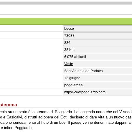
Lecce
73037
836
38 Km
6.075 abitanti
Vaste
.
Sant'Antonio da Padova
13 giugno
poggiardesi
http://www.poggiardo.com/
o stemma
ola su un prato è lo stemma di Poggiardo. La leggenda narra che nel V secolo,
 e Casicalvi, distrutti ad opera dei Goti, decisero di dare vita a un nuovo cas
ffidarono curiosamente al fiuto di un bue. Il paese venne denominato dapprima 
e infine Poggiardo.