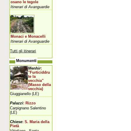
osano le tegole
Itinerari di Avanguardie
Monaci e Monacelli
Itinerari di Avanguardie
Tutti gli itinerari
Monumenti
Menhir
:
"Furticiddru
te la
vecchia"
(Masso della
vecchia)
Giuggianello (LE)
Palazzi
: Rizzo
Carpignano Salentino
(LE)
Chiese
: S. Maria della
Pietà
Vitigliano - Santa