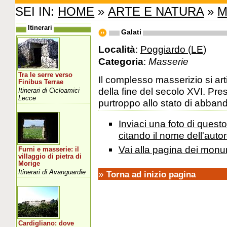
SEI IN:
HOME
»
ARTE E NATURA
»
M
Itinerari
Galati
Località
:
Poggiardo (LE)
Categoria
:
Masserie
Tra le serre verso
Il complesso masserizio si art
Finibus Terrae
della fine del secolo XVI. Pre
Itinerari di Cicloamici
Lecce
purtroppo allo stato di abband
Inviaci una foto di ques
citando il nome dell'autor
Vai alla pagina dei monu
Furni e masserie: il
villaggio di pietra di
Morige
Itinerari di Avanguardie
»
Torna ad inizio pagina
Cardigliano: dove