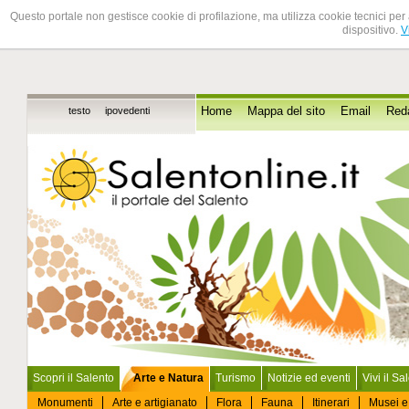
Questo portale non gestisce cookie di profilazione, ma utilizza cookie tecnici per 
dispositivo.
V
testo
ipovedenti
Home
Mappa del sito
Email
Red
Scopri il Salento
Arte e Natura
Turismo
Notizie ed eventi
Vivi il Sa
Monumenti
Arte e artigianato
Flora
Fauna
Itinerari
Musei e