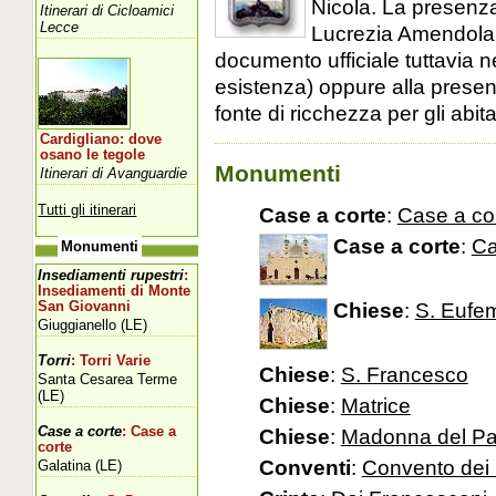
Nicola. La presenza
Itinerari di Cicloamici
Lecce
Lucrezia Amendolar
documento ufficiale tuttavia ne
esistenza) oppure alla presen
fonte di ricchezza per gli abita
Cardigliano: dove
osano le tegole
Monumenti
Itinerari di Avanguardie
Tutti gli itinerari
Case a corte
:
Case a co
Case a corte
:
Ca
Monumenti
Insediamenti rupestri
:
Insediamenti di Monte
Chiese
:
S. Eufe
San Giovanni
Giuggianello (LE)
Torri
: Torri Varie
Chiese
:
S. Francesco
Santa Cesarea Terme
(LE)
Chiese
:
Matrice
Case a corte
: Case a
Chiese
:
Madonna del P
corte
Conventi
:
Convento dei
Galatina (LE)