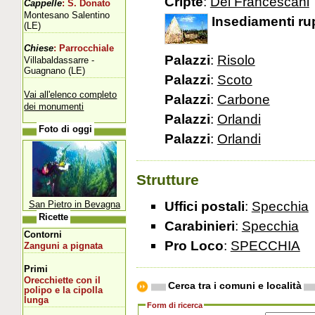
Cripte
:
Dei Francescani
Cappelle
: S. Donato
Montesano Salentino
Insediamenti ru
(LE)
Chiese
: Parrocchiale
Palazzi
:
Risolo
Villabaldassarre -
Guagnano (LE)
Palazzi
:
Scoto
Vai all'elenco completo
Palazzi
:
Carbone
dei monumenti
Palazzi
:
Orlandi
Foto di oggi
Palazzi
:
Orlandi
Strutture
Uffici postali
:
Specchia
San Pietro in Bevagna
Ricette
Carabinieri
:
Specchia
Contorni
Pro Loco
:
SPECCHIA
Zanguni a pignata
Primi
Orecchiette con il
Cerca tra i comuni e località
polipo e la cipolla
lunga
Form di ricerca