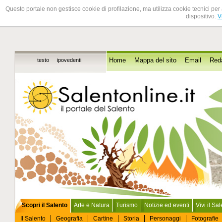
Questo portale non gestisce cookie di profilazione, ma utilizza cookie tecnici per 
dispositivo.
V
testo
ipovedenti
Home
Mappa del sito
Email
Red
Scopri il Salento
Arte e Natura
Turismo
Notizie ed eventi
Vivi il Sa
Il Salento
Geografia
Cartine
Storia
Personaggi
Fotografie