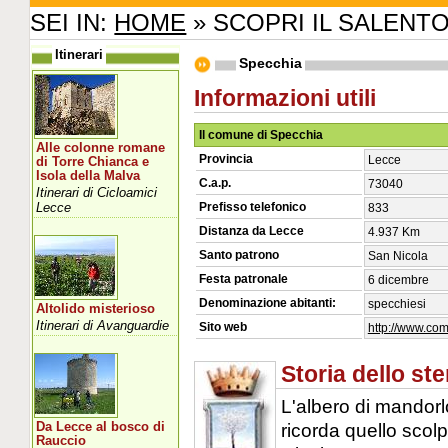
SEI IN:
HOME
» SCOPRI IL SALENT
Itinerari
Specchia
Informazioni utili
Il comune di Specchia
Alle colonne romane
Provincia
Lecce
di Torre Chianca e
Isola della Malva
C.a.p.
73040
Itinerari di Cicloamici
Lecce
Prefisso telefonico
833
Distanza da Lecce
4.937 Km
Santo patrono
San Nicola
Festa patronale
6 dicembre
Denominazione abitanti:
specchiesi
Altolido misterioso
Itinerari di Avanguardie
Sito web
http://www.com
Storia dello s
L'albero di mandorl
ricorda quello scolp
Da Lecce al bosco di
Rauccio