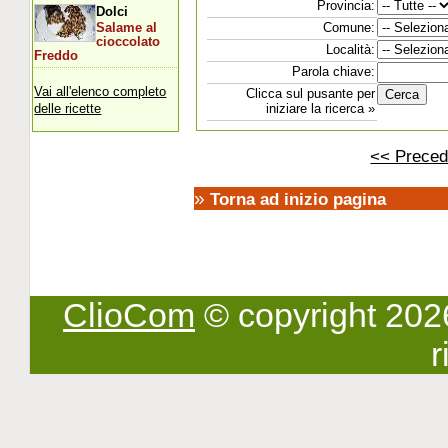
Provincia:
Dolci
Comune:
Salame al
cioccolato
Località:
Freddo
Parola chiave:
Vai all'elenco completo
Clicca sul pusante per
delle ricette
iniziare la ricerca »
<< Preced
»
Torna ad inizio pagina
ClioCom
© copyright 2026 -
r