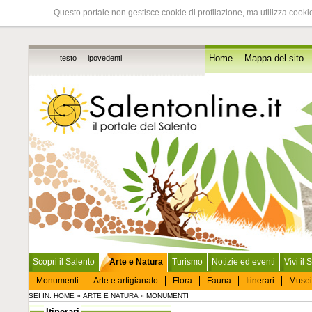
Questo portale non gestisce cookie di profilazione, ma utilizza cookie
testo
ipovedenti
Home
Mappa del sito
Scopri il Salento
Arte e Natura
Turismo
Notizie ed eventi
Vivi il 
Monumenti
Arte e artigianato
Flora
Fauna
Itinerari
Musei
SEI IN:
HOME
»
ARTE E NATURA
»
MONUMENTI
Itinerari