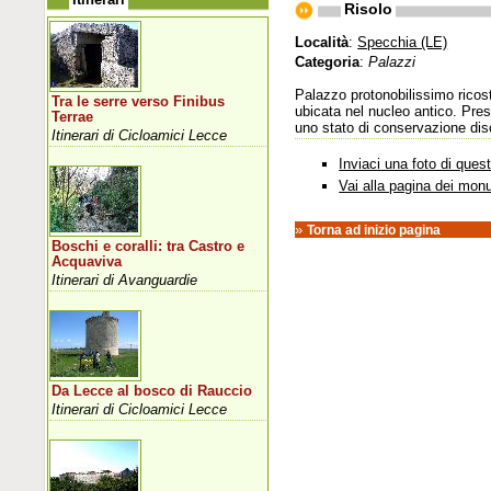
Risolo
Località
:
Specchia (LE)
Categoria
:
Palazzi
Palazzo protonobilissimo ricostr
Tra le serre verso Finibus
ubicata nel nucleo antico. Pres
Terrae
uno stato di conservazione discr
Itinerari di Cicloamici Lecce
Inviaci una foto di que
Vai alla pagina dei mon
»
Torna ad inizio pagina
Boschi e coralli: tra Castro e
Acquaviva
Itinerari di Avanguardie
Da Lecce al bosco di Rauccio
Itinerari di Cicloamici Lecce