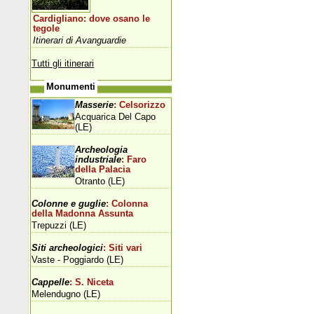
Cardigliano: dove osano le
tegole
Itinerari di Avanguardie
Tutti gli itinerari
Monumenti
Masserie
: Celsorizzo
Acquarica Del Capo
(LE)
Archeologia
industriale
: Faro
della Palacia
Otranto (LE)
Colonne e guglie
: Colonna
della Madonna Assunta
Trepuzzi (LE)
Siti archeologici
: Siti vari
Vaste - Poggiardo (LE)
Cappelle
: S. Niceta
Melendugno (LE)