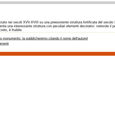
uito nei secoli XVII-XVIII su una preesistente struttura fortificata del secolo 
enta una interessante struttura con peculiari elementi decorativi: notevole il po
eto, è fruibile.
sto monumento: la pubblicheremo citando il nome dell'autore!
umenti