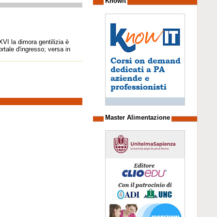
Knowit
XVI la dimora gentilizia è
rtale d'ingresso; versa in
Master Alimentazione