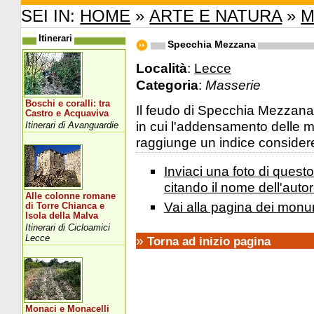
SEI IN:
HOME
»
ARTE E NATURA
»
M
Itinerari
Specchia Mezzana
Località
:
Lecce
Categoria
:
Masserie
Boschi e coralli: tra
Il feudo di Specchia Mezzana 
Castro e Acquaviva
in cui l'addensamento delle m
Itinerari di Avanguardie
raggiunge un indice consider
Inviaci una foto di ques
citando il nome dell'autor
Alle colonne romane
Vai alla pagina dei monu
di Torre Chianca e
Isola della Malva
Itinerari di Cicloamici
Lecce
»
Torna ad inizio pagina
Monaci e Monacelli