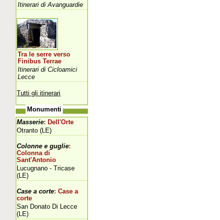
Itinerari di Avanguardie
Tra le serre verso
Finibus Terrae
Itinerari di Cicloamici
Lecce
Tutti gli itinerari
Monumenti
Masserie
: Dell'Orte
Otranto (LE)
Colonne e guglie
:
Colonna di
Sant'Antonio
Lucugnano - Tricase
(LE)
Case a corte
: Case a
corte
San Donato Di Lecce
(LE)