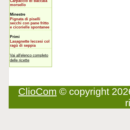
Carpaccio di baccalà
morsello
Minestre
Pignata di piselli
secchi con pane fritto
e cicorielle spontanee
Primi
Lasagnette leccesi col
ragù di seppia
Vai all'elenco completo
delle ricette
ClioCom
© copyright 2026 -
r