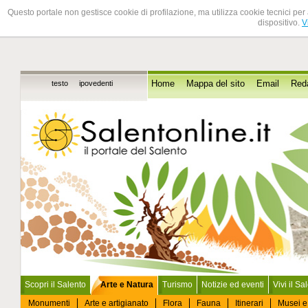
Questo portale non gestisce cookie di profilazione, ma utilizza cookie tecnici per 
dispositivo.
V
testo
ipovedenti
Home
Mappa del sito
Email
Red
Scopri il Salento
Arte e Natura
Turismo
Notizie ed eventi
Vivi il Sa
Monumenti
Arte e artigianato
Flora
Fauna
Itinerari
Musei e