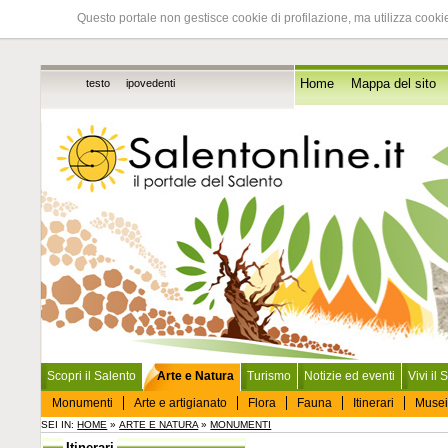
Questo portale non gestisce cookie di profilazione, ma utilizza cookie
testo
ipovedenti
Home
Mappa del sito
Scopri il Salento
Arte e Natura
Turismo
Notizie ed eventi
Vivi il 
Monumenti
Arte e artigianato
Flora
Fauna
Itinerari
Musei
SEI IN:
HOME
»
ARTE E NATURA
»
MONUMENTI
Itinerari