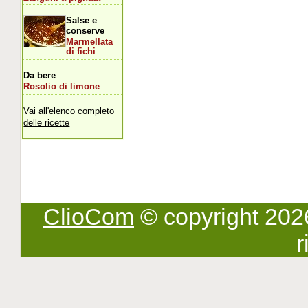
Salse e
conserve
Marmellata
di fichi
Da bere
Rosolio di limone
Vai all'elenco completo
delle ricette
ClioCom
© copyright 2026 -
r