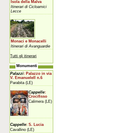
Isola della Malva
Itinerari di Cicloamici
Lecce
Monaci e Monacelli
Itinerari di Avanguardie
Tutti gli itinerari
Monumenti
Palazzi
: Palazzo in via
V. EmanueleII n.6
Parabita (LE)
Cappelle
:
Crocifisso
Calimera (LE)
Cappelle
: S. Lucia
Cavallino (LE)