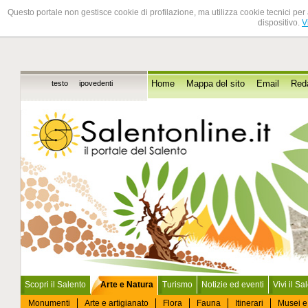
Questo portale non gestisce cookie di profilazione, ma utilizza cookie tecnici per 
dispositivo.
V
testo
ipovedenti
Home
Mappa del sito
Email
Red
Scopri il Salento
Arte e Natura
Turismo
Notizie ed eventi
Vivi il Sa
Monumenti
Arte e artigianato
Flora
Fauna
Itinerari
Musei e