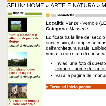
SEI IN:
HOME
»
ARTE E NATURA
»
M
Itinerari
Cannoletta
Località
:
Vanze - Vernole (LE
Categoria
:
Masserie
Furni e masserie: il
Edificata tra la fine del secolo
villaggio di pietra di
Morige
successivo, il complesso masse
Itinerari di Avanguardie
dell'architettura rurale: Esibi
versa in uno stato di conserv
Inviaci una foto di ques
citando il nome dell'autor
Cardigliano: dove
osano le tegole
Vai alla pagina dei monu
Itinerari di Avanguardie
»
Torna ad inizio pagina
Alle colonne romane
di Torre Chianca e