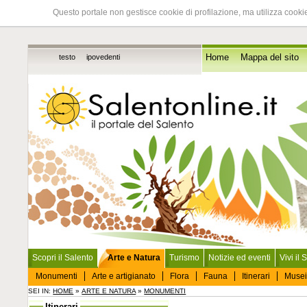
Questo portale non gestisce cookie di profilazione, ma utilizza cookie
testo
ipovedenti
Home
Mappa del sito
Scopri il Salento
Arte e Natura
Turismo
Notizie ed eventi
Vivi il 
Monumenti
Arte e artigianato
Flora
Fauna
Itinerari
Musei
SEI IN:
HOME
»
ARTE E NATURA
»
MONUMENTI
Itinerari