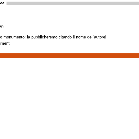
zzi
50.
sto monumento: la pubblicheremo citando il nome dell'autore!
umenti