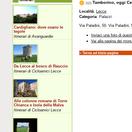
Tamborino, oggi Ce
Località
:
Lecce
Categoria
:
Palazzi
Via Paladini, 50. Via Paladini, 
Cardigliano: dove osano le
tegole
Inviaci una foto di que
Itinerari di Avanguardie
Vai alla pagina dei mon
»
Torna ad inizio pagina
Da Lecce al bosco di Rauccio
Itinerari di Cicloamici Lecce
Alle colonne romane di Torre
Chianca e Isola della Malva
Itinerari di Cicloamici Lecce