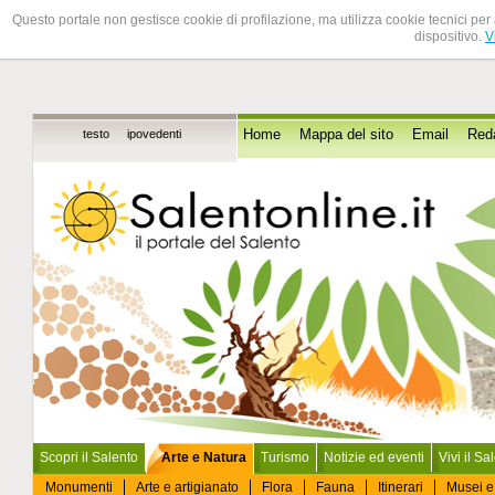
Questo portale non gestisce cookie di profilazione, ma utilizza cookie tecnici per 
dispositivo.
V
testo
ipovedenti
Home
Mappa del sito
Email
Red
Scopri il Salento
Arte e Natura
Turismo
Notizie ed eventi
Vivi il Sa
Monumenti
Arte e artigianato
Flora
Fauna
Itinerari
Musei e