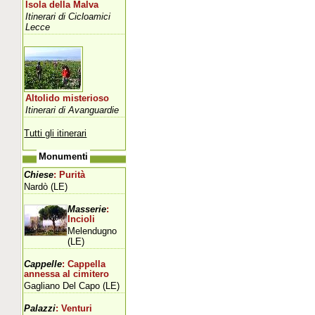
Isola della Malva
Itinerari di Cicloamici
Lecce
Altolido misterioso
Itinerari di Avanguardie
Tutti gli itinerari
Monumenti
Chiese
: Purità
Nardò (LE)
Masserie
:
Incioli
Melendugno
(LE)
Cappelle
: Cappella
annessa al cimitero
Gagliano Del Capo (LE)
Palazzi
: Venturi