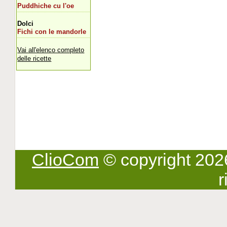
Puddhiche cu l'oe
Dolci
Fichi con le mandorle
Vai all'elenco completo
delle ricette
ClioCom
© copyright 2026 -
r