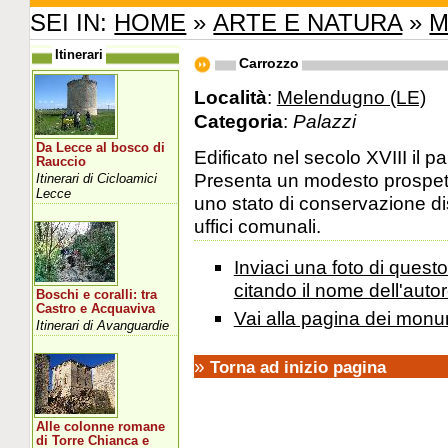
SEI IN:
HOME
»
ARTE E NATURA
»
M
Itinerari
Carrozzo
Località
:
Melendugno (LE)
Categoria
:
Palazzi
Da Lecce al bosco di
Edificato nel secolo XVIII il p
Rauccio
Presenta un modesto prospett
Itinerari di Cicloamici
Lecce
uno stato di conservazione dis
uffici comunali.
Inviaci una foto di ques
citando il nome dell'autor
Boschi e coralli: tra
Castro e Acquaviva
Vai alla pagina dei monu
Itinerari di Avanguardie
»
Torna ad inizio pagina
Alle colonne romane
di Torre Chianca e