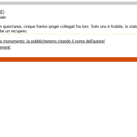
LE)
iale
 quest'area, cinque frantoi ipogei collegati fra loro. Solo uno è fruibile, lo st
bbe un recupero.
sto monumento: la pubblicheremo citando il nome dell'autore!
umenti