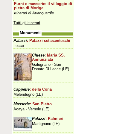
Furni e masserie: il villaggio di
pietra di Morige
Itinerari di Avanguardie
Tutti gli itinerari
Monumenti
Palazzi
: Palazzi settecenteschi
Lecce
Chiese
: Maria SS.
Annunziata
Galugnano - San
Donato Di Lecce (LE)
Cappelle
: della Cona
Melendugno (LE)
Masserie
: San Pietro
Acaya - Vernole (LE)
Palazzi
: Palmieri
Martignano (LE)