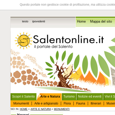
Questo portale non gestisce cookie di profilazione, ma utilizza cookie
testo
ipovedenti
Home
Mappa del sito
Scopri il Salento
Arte e Natura
Turismo
Notizie ed eventi
Vivi il 
Monumenti
Arte e artigianato
Flora
Fauna
Itinerari
Musei
SEI IN:
HOME
»
ARTE E NATURA
»
MONUMENTI
Itinerari