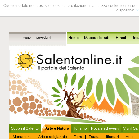
Questo portale non gestisce cookie di profilazione, ma utilizza cookie tecnici per 
dispositivo.
V
testo
ipovedenti
Home
Mappa del sito
Email
Red
Scopri il Salento
Arte e Natura
Turismo
Notizie ed eventi
Vivi il Sa
Monumenti
Arte e artigianato
Flora
Fauna
Itinerari
Musei e