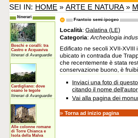
SEI IN:
HOME
»
ARTE E NATURA
»
M
Itinerari
Frantoio semi-ipogeo
Località
:
Galatina (LE)
Categoria
:
Archeologia indust
Boschi e coralli: tra
Edificato ne secoli XVII-XVIII i
Castro e Acquaviva
ubicato in contrada due Trapp
Itinerari di Avanguardie
che recentemente è stata rest
conservazione buono, è fruibi
Inviaci una foto di ques
Cardigliano: dove
citando il nome dell'autor
osano le tegole
Itinerari di Avanguardie
Vai alla pagina dei monu
»
Torna ad inizio pagina
Alle colonne romane
di Torre Chianca e
Isola della Malva