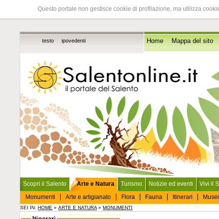
Questo portale non gestisce cookie di profilazione, ma utilizza cookie
testo
ipovedenti
Home
Mappa del sito
Scopri il Salento
Arte e Natura
Turismo
Notizie ed eventi
Vivi il 
Monumenti
Arte e artigianato
Flora
Fauna
Itinerari
Musei
SEI IN:
HOME
»
ARTE E NATURA
»
MONUMENTI
Itinerari