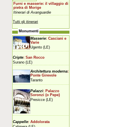
Furni e masserie: il villaggio di
pietra di Morige
Itinerari di Avanguardie
Tutti gli itinerari
Monumenti
Masserie
: Casciani e
Varie
Ugento (LE)
Cripte
: San Rocco
Surano (LE)
Architettura moderna
:
Ponte Girevole
Taranto
Palazzi
: Palazzo
Soronzi (o Pepe)
Presicce (LE)
Cappelle
: Addolorata
Calimera (LE)