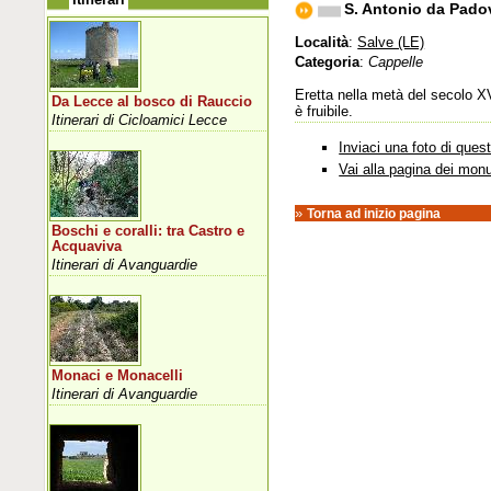
S. Antonio da Padov
Località
:
Salve (LE)
Categoria
:
Cappelle
Eretta nella metà del secolo XV
Da Lecce al bosco di Rauccio
è fruibile.
Itinerari di Cicloamici Lecce
Inviaci una foto di que
Vai alla pagina dei mon
»
Torna ad inizio pagina
Boschi e coralli: tra Castro e
Acquaviva
Itinerari di Avanguardie
Monaci e Monacelli
Itinerari di Avanguardie