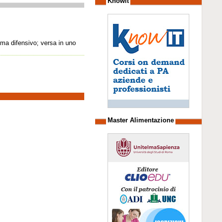
Knowit
tema difensivo; versa in uno
Master Alimentazione