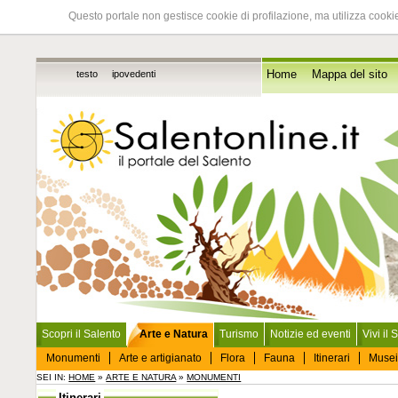
Questo portale non gestisce cookie di profilazione, ma utilizza cookie
testo
ipovedenti
Home
Mappa del sito
Scopri il Salento
Arte e Natura
Turismo
Notizie ed eventi
Vivi il 
Monumenti
Arte e artigianato
Flora
Fauna
Itinerari
Musei
SEI IN:
HOME
»
ARTE E NATURA
»
MONUMENTI
Itinerari