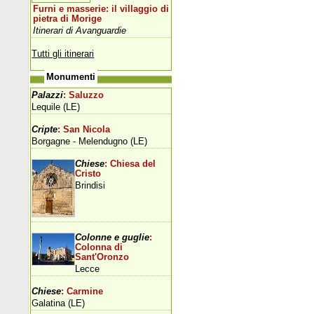
Furni e masserie: il villaggio di
pietra di Morige
Itinerari di Avanguardie
Tutti gli itinerari
Monumenti
Palazzi
: Saluzzo
Lequile (LE)
Cripte
: San Nicola
Borgagne - Melendugno (LE)
Chiese
: Chiesa del
Cristo
Brindisi
Colonne e guglie
:
Colonna di
Sant'Oronzo
Lecce
Chiese
: Carmine
Galatina (LE)