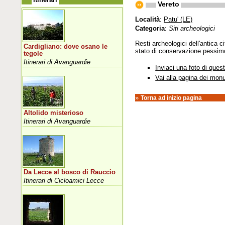
Vereto
Località
:
Patu' (LE)
Categoria
:
Siti archeologici
Resti archeologici dell'antica 
Cardigliano: dove osano le
stato di conservazione pessimo,
tegole
Itinerari di Avanguardie
Inviaci una foto di que
Vai alla pagina dei mon
»
Torna ad inizio pagina
Altolido misterioso
Itinerari di Avanguardie
Da Lecce al bosco di Rauccio
Itinerari di Cicloamici Lecce