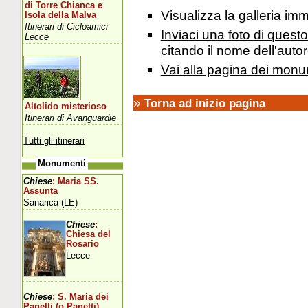
di Torre Chianca e
Visualizza la galleria i
Isola della Malva
Itinerari di Cicloamici
Inviaci una foto di ques
Lecce
citando il nome dell'autor
Vai alla pagina dei monu
»
Torna ad inizio pagina
Altolido misterioso
Itinerari di Avanguardie
Tutti gli itinerari
Monumenti
Chiese
: Maria SS.
Assunta
Sanarica (LE)
Chiese
:
Chiesa del
Rosario
Lecce
Chiese
: S. Maria dei
Panelli (o Panetti)