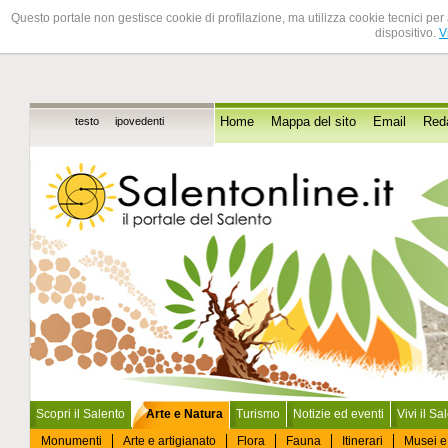
Questo portale non gestisce cookie di profilazione, ma utilizza cookie tecnici per 
dispositivo.
V
testo
ipovedenti
Home
Mappa del sito
Email
Red
Scopri il Salento
Arte e Natura
Turismo
Notizie ed eventi
Vivi il Sa
Monumenti
Arte e artigianato
Flora
Fauna
Itinerari
Musei e