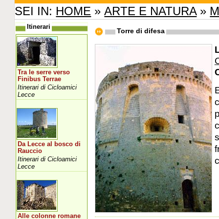
SEI IN:
HOME
»
ARTE E NATURA
»
M
Itinerari
Torre di difesa
L
Tra le serre verso
Finibus Terrae
Itinerari di Cicloamici
E
Lecce
c
p
c
s
Da Lecce al bosco di
f
Rauccio
c
Itinerari di Cicloamici
Lecce
Alle colonne romane