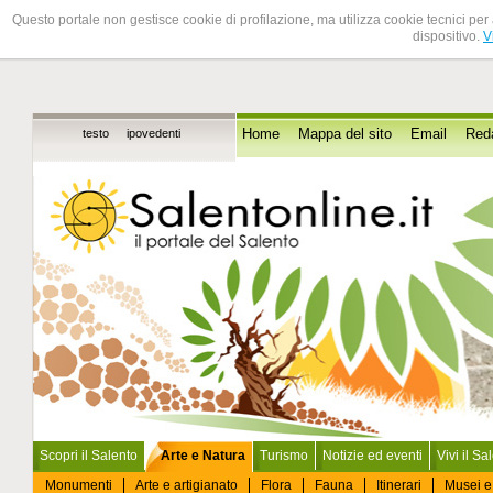
Questo portale non gestisce cookie di profilazione, ma utilizza cookie tecnici per 
dispositivo.
V
testo
ipovedenti
Home
Mappa del sito
Email
Red
Scopri il Salento
Arte e Natura
Turismo
Notizie ed eventi
Vivi il Sa
Monumenti
Arte e artigianato
Flora
Fauna
Itinerari
Musei e