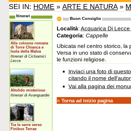
SEI IN:
HOME
»
ARTE E NATURA
»
M
Itinerari
Buon Consiglio
Località
:
Acquarica Di Lecce 
Categoria
:
Cappelle
Alle colonne romane
Ubicata nel centro storico, la 
di Torre Chianca e
Isola della Malva
Versa in uno stato di conserva
Itinerari di Cicloamici
le funzioni religiose.
Lecce
Inviaci una foto di ques
citando il nome dell'autor
Vai alla pagina dei monu
Altolido misterioso
Itinerari di Avanguardie
»
Torna ad inizio pagina
Tra le serre verso
Finibus Terrae