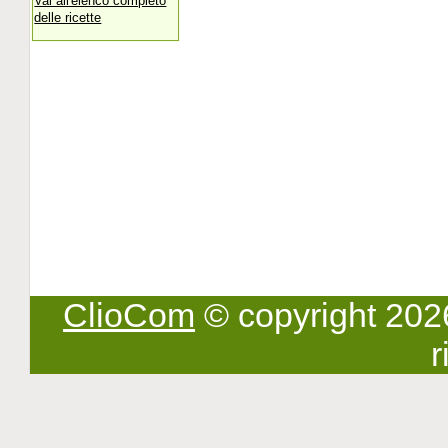
Vai all'elenco completo
delle ricette
ClioCom
© copyright 2026 -
r