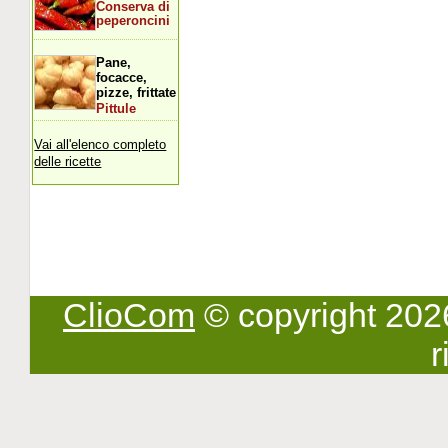
Conserva di
peperoncini
Pane,
focacce,
pizze, frittate
Pittule
Vai all'elenco completo
delle ricette
ClioCom
© copyright 2026 -
r