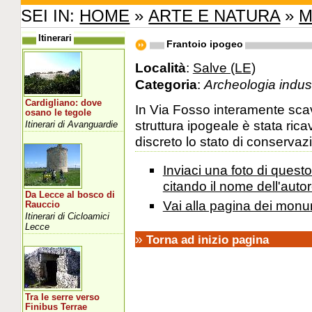
SEI IN:
HOME
»
ARTE E NATURA
»
M
Itinerari
Frantoio ipogeo
Località
:
Salve (LE)
Categoria
:
Archeologia indust
Cardigliano: dove
In Via Fosso interamente scav
osano le tegole
struttura ipogeale è stata ric
Itinerari di Avanguardie
discreto lo stato di conservazi
Inviaci una foto di ques
citando il nome dell'autor
Da Lecce al bosco di
Vai alla pagina dei monu
Rauccio
Itinerari di Cicloamici
Lecce
»
Torna ad inizio pagina
Tra le serre verso
Finibus Terrae