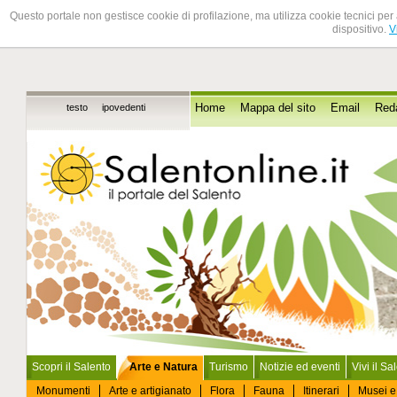
Questo portale non gestisce cookie di profilazione, ma utilizza cookie tecnici per 
dispositivo.
V
testo
ipovedenti
Home
Mappa del sito
Email
Red
Scopri il Salento
Arte e Natura
Turismo
Notizie ed eventi
Vivi il Sa
Monumenti
Arte e artigianato
Flora
Fauna
Itinerari
Musei e