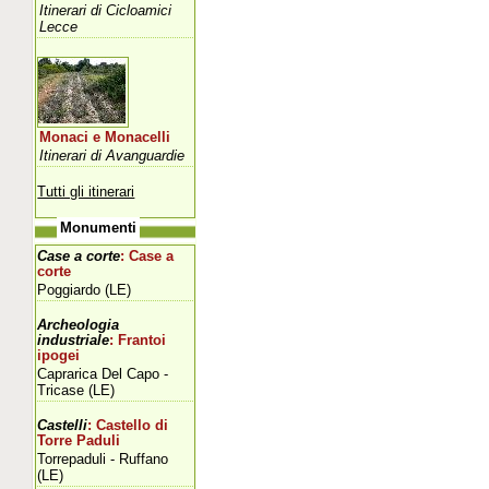
Itinerari di Cicloamici
Lecce
Monaci e Monacelli
Itinerari di Avanguardie
Tutti gli itinerari
Monumenti
Case a corte
: Case a
corte
Poggiardo (LE)
Archeologia
industriale
: Frantoi
ipogei
Caprarica Del Capo -
Tricase (LE)
Castelli
: Castello di
Torre Paduli
Torrepaduli - Ruffano
(LE)