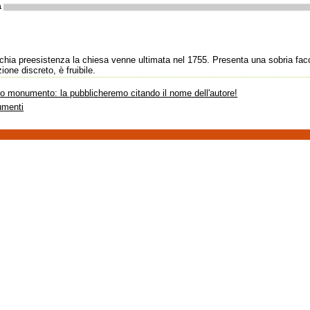
a
cchia preesistenza la chiesa venne ultimata nel 1755. Presenta una sobria facc
one discreto, è fruibile.
sto monumento: la pubblicheremo citando il nome dell'autore!
umenti