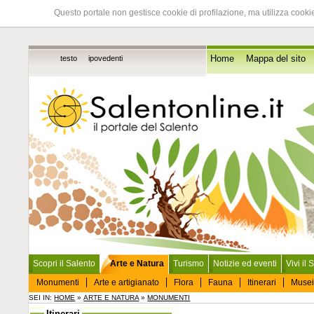
Questo portale non gestisce cookie di profilazione, ma utilizza cookie
testo
ipovedenti
Home
Mappa del sito
Scopri il Salento
Arte e Natura
Turismo
Notizie ed eventi
Vivi il 
Monumenti
Arte e artigianato
Flora
Fauna
Itinerari
Musei
SEI IN:
HOME
»
ARTE E NATURA
»
MONUMENTI
Itinerari