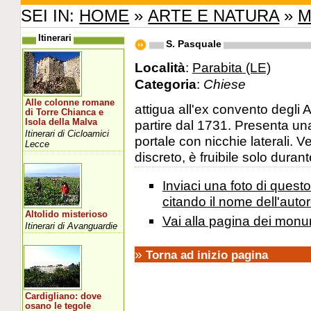
SEI IN:
HOME
»
ARTE E NATURA
»
M
Itinerari
S. Pasquale
Località
:
Parabita (LE)
Categoria
:
Chiese
Alle colonne romane
attigua all'ex convento degli 
di Torre Chianca e
Isola della Malva
partire dal 1731. Presenta una
Itinerari di Cicloamici
portale con nicchie laterali. 
Lecce
discreto, è fruibile solo durant
Inviaci una foto di ques
citando il nome dell'autor
Altolido misterioso
Vai alla pagina dei monu
Itinerari di Avanguardie
»
Torna ad inizio pagina
Cardigliano: dove
osano le tegole