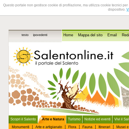
Questo portale non gestisce cookie di profilazione, ma utilizza cookie tecnici per 
dispositivo.
V
testo
ipovedenti
Home
Mappa del sito
Email
Red
Scopri il Salento
Arte e Natura
Turismo
Notizie ed eventi
Vivi il Sa
Monumenti
Arte e artigianato
Flora
Fauna
Itinerari
Musei e