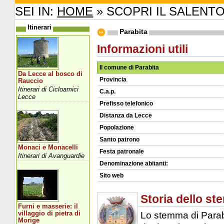
SEI IN:
HOME
» SCOPRI IL SALENT
Itinerari
Parabita
Informazioni utili
Il comune di Parabita
Da Lecce al bosco di
Provincia
Rauccio
Itinerari di Cicloamici
C.a.p.
Lecce
Prefisso telefonico
Distanza da Lecce
Popolazione
Santo patrono
Monaci e Monacelli
Festa patronale
Itinerari di Avanguardie
Denominazione abitanti:
Sito web
Storia dello s
Furni e masserie: il
Lo stemma di Parabi
villaggio di pietra di
Morige