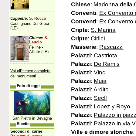
Chiese
:
Madonna della C
Conventi
:
Ex Convento 
Cappelle
: S. Rocco
Conventi
:
Ex Convento d
Castrignano Dei Greci
(LE)
Cripte
:
S. Marina
Cripte
:
Cirlicì
Chiese
: S.
Leucio
Masserie
:
Rascazzi
Felline -
Alliste (LE)
Palazzi
:
Castriota
Palazzi
:
De Ramis
Vai all'elenco completo
Palazzi
:
Vinci
dei monumenti
Palazzi
:
Muia
Foto di oggi
Palazzi
:
Ardito
Palazzi
:
Seclì
Palazzi
:
Lopez y Royo
Palazzi
:
Palazzo in piazz
San Pietro in Bevagna
Palazzi
:
Palazzo in via V
Ricette
Ville e dimore storiche
:
Secondi di carne