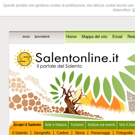
Questo portale non gestisce cookie di profilazione, ma utilizza cookie tecnici per 
dispositivo.
V
testo
ipovedenti
Home
Mappa del sito
Email
Red
Scopri il Salento
Arte e Natura
Turismo
Notizie ed eventi
Vivi il Sa
Il Salento
Geografia
Cartine
Storia
Personaggi
Fotografie