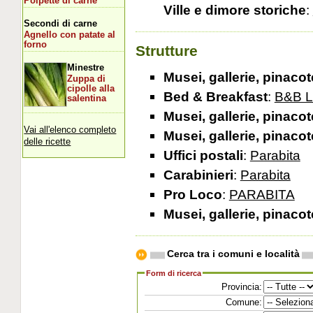
Polpette di carne
Ville e dimore storiche
:
Secondi di carne
Agnello con patate al
forno
Strutture
Minestre
Musei, gallerie, pinaco
Zuppa di
cipolle alla
Bed & Breakfast
:
B&B L
salentina
Musei, gallerie, pinaco
Vai all'elenco completo
Musei, gallerie, pinaco
delle ricette
Uffici postali
:
Parabita
Carabinieri
:
Parabita
Pro Loco
:
PARABITA
Musei, gallerie, pinaco
Cerca tra i comuni e località
Form di ricerca
Provincia:
Comune: