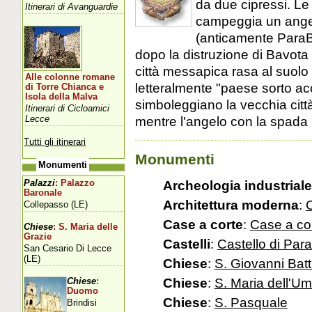
da due cipressi. Le 
Itinerari di Avanguardie
campeggia un angel
(anticamente Para
dopo la distruzione di Bavota o
città messapica rasa al suolo
Alle colonne romane
letteralmente "paese sorto acc
di Torre Chianca e
Isola della Malva
simboleggiano la vecchia città
Itinerari di Cicloamici
Lecce
mentre l'angelo con la spada i
Tutti gli itinerari
Monumenti
Monumenti
Archeologia industriale
Palazzi
: Palazzo
Baronale
Architettura moderna
:
C
Collepasso (LE)
Case a corte
:
Case a co
Chiese
: S. Maria delle
Grazie
Castelli
:
Castello di Para
San Cesario Di Lecce
(LE)
Chiese
:
S. Giovanni Batt
Chiese
:
S. Maria dell'Umi
Chiese
:
Duomo
Chiese
:
S. Pasquale
Brindisi