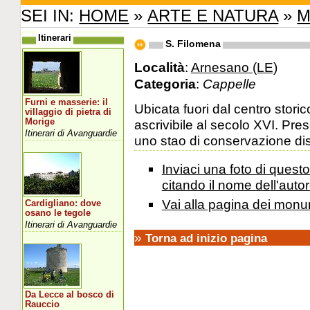
SEI IN:
HOME
»
ARTE E NATURA
»
M
Itinerari
S. Filomena
Località
:
Arnesano (LE)
Categoria
:
Cappelle
Furni e masserie: il
Ubicata fuori dal centro stori
villaggio di pietra di
Morige
ascrivibile al secolo XVI. Pre
Itinerari di Avanguardie
uno stao di conservazione disc
Inviaci una foto di ques
citando il nome dell'autor
Vai alla pagina dei monu
Cardigliano: dove
osano le tegole
Itinerari di Avanguardie
»
Torna ad inizio pagina
Da Lecce al bosco di
Rauccio