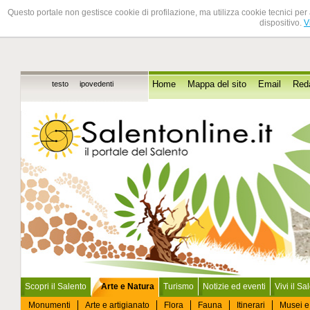
Questo portale non gestisce cookie di profilazione, ma utilizza cookie tecnici per 
dispositivo.
V
testo
ipovedenti
Home
Mappa del sito
Email
Red
Scopri il Salento
Arte e Natura
Turismo
Notizie ed eventi
Vivi il Sa
Monumenti
Arte e artigianato
Flora
Fauna
Itinerari
Musei e