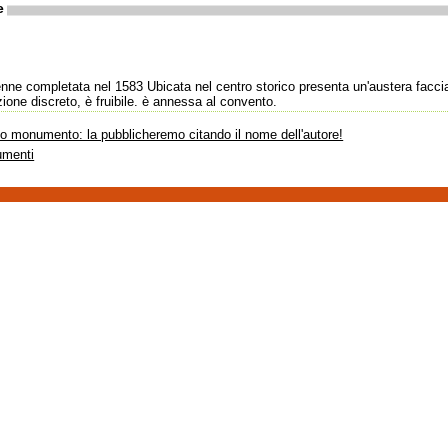
e
venne completata nel 1583 Ubicata nel centro storico presenta un'austera facci
ione discreto, è fruibile. è annessa al convento.
sto monumento: la pubblicheremo citando il nome dell'autore!
umenti