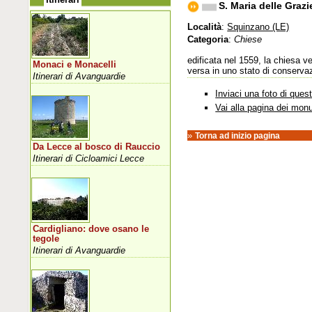
S. Maria delle Grazi
Località
:
Squinzano (LE)
Categoria
:
Chiese
edificata nel 1559, la chiesa 
Monaci e Monacelli
versa in uno stato di conservaz
Itinerari di Avanguardie
Inviaci una foto di que
Vai alla pagina dei mon
»
Torna ad inizio pagina
Da Lecce al bosco di Rauccio
Itinerari di Cicloamici Lecce
Cardigliano: dove osano le
tegole
Itinerari di Avanguardie