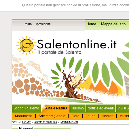
Questo portale non gestisce cookie di profilazione, ma utilizza cookie
testo
ipovedenti
Home
Mappa del sito
Scopri il Salento
Arte e Natura
Turismo
Notizie ed eventi
Vivi il 
Monumenti
Arte e artigianato
Flora
Fauna
Itinerari
Musei
SEI IN:
HOME
»
ARTE E NATURA
»
MONUMENTI
Itinerari