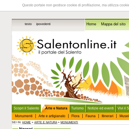
Questo portale non gestisce cookie di profilazione, ma utilizza cookie
testo
ipovedenti
Home
Mappa del sito
Scopri il Salento
Arte e Natura
Turismo
Notizie ed eventi
Vivi il 
Monumenti
Arte e artigianato
Flora
Fauna
Itinerari
Musei
SEI IN:
HOME
»
ARTE E NATURA
»
MONUMENTI
Itinerari