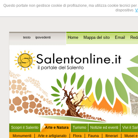
Questo portale non gestisce cookie di profilazione, ma utilizza cookie tecnici per 
dispositivo.
V
testo
ipovedenti
Home
Mappa del sito
Email
Red
Scopri il Salento
Arte e Natura
Turismo
Notizie ed eventi
Vivi il Sa
Monumenti
Arte e artigianato
Flora
Fauna
Itinerari
Musei e