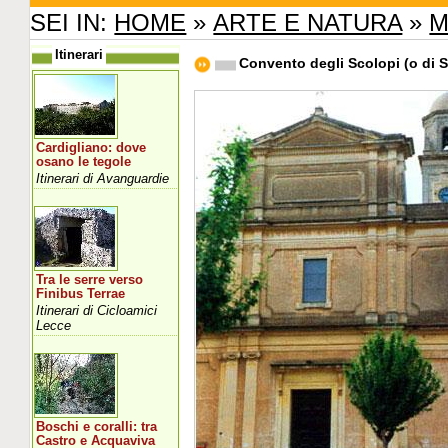
SEI IN:
HOME
»
ARTE E NATURA
»
M
Itinerari
Convento degli Scolopi (o di 
Cardigliano: dove
osano le tegole
Itinerari di Avanguardie
Tra le serre verso
Finibus Terrae
Itinerari di Cicloamici
Lecce
Boschi e coralli: tra
Castro e Acquaviva