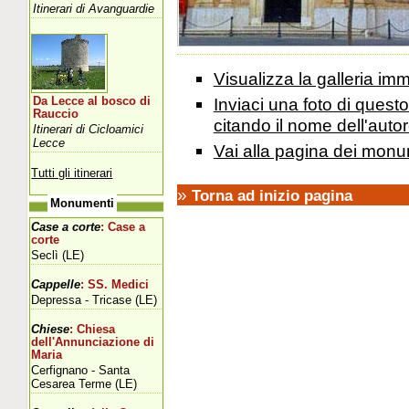
Itinerari di Avanguardie
Visualizza la galleria i
Inviaci una foto di ques
Da Lecce al bosco di
Rauccio
citando il nome dell'autor
Itinerari di Cicloamici
Lecce
Vai alla pagina dei monu
Tutti gli itinerari
»
Torna ad inizio pagina
Monumenti
Case a corte
: Case a
corte
Seclì (LE)
Cappelle
: SS. Medici
Depressa - Tricase (LE)
Chiese
: Chiesa
dell'Annunciazione di
Maria
Cerfignano - Santa
Cesarea Terme (LE)