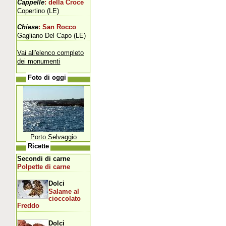
Cappelle
: della Croce
Copertino (LE)
Chiese
: San Rocco
Gagliano Del Capo (LE)
Vai all'elenco completo
dei monumenti
Foto di oggi
Porto Selvaggio
Ricette
Secondi di carne
Polpette di carne
Dolci
Salame al
cioccolato
Freddo
Dolci