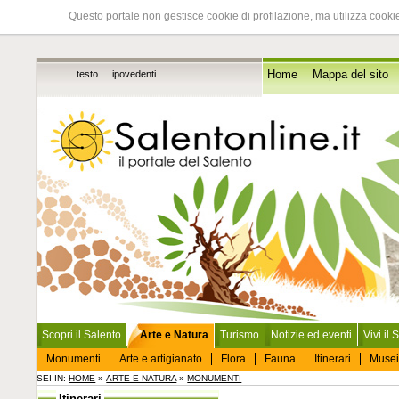
Questo portale non gestisce cookie di profilazione, ma utilizza cookie
testo
ipovedenti
Home
Mappa del sito
Scopri il Salento
Arte e Natura
Turismo
Notizie ed eventi
Vivi il 
Monumenti
Arte e artigianato
Flora
Fauna
Itinerari
Musei
SEI IN:
HOME
»
ARTE E NATURA
»
MONUMENTI
Itinerari