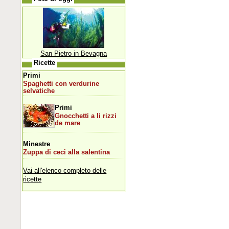
San Pietro in Bevagna
Ricette
Primi
Spaghetti con verdurine
selvatiche
Primi
Gnocchetti a li rizzi
de mare
Minestre
Zuppa di ceci alla salentina
Vai all'elenco completo delle
ricette