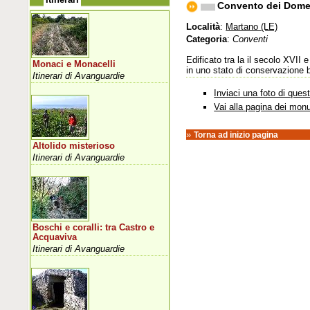
Convento dei Dome
Località
:
Martano (LE)
Categoria
:
Conventi
Edificato tra la il secolo XVII
Monaci e Monacelli
in uno stato di conservazione b
Itinerari di Avanguardie
Inviaci una foto di que
Vai alla pagina dei mon
»
Torna ad inizio pagina
Altolido misterioso
Itinerari di Avanguardie
Boschi e coralli: tra Castro e
Acquaviva
Itinerari di Avanguardie