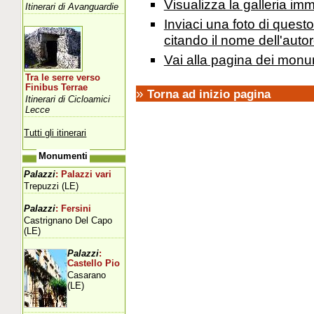
Visualizza la galleria i
Itinerari di Avanguardie
Inviaci una foto di ques
citando il nome dell'autor
Vai alla pagina dei monu
Tra le serre verso
Finibus Terrae
»
Torna ad inizio pagina
Itinerari di Cicloamici
Lecce
Tutti gli itinerari
Monumenti
Palazzi
: Palazzi vari
Trepuzzi (LE)
Palazzi
: Fersini
Castrignano Del Capo
(LE)
Palazzi
:
Castello Pio
Casarano
(LE)