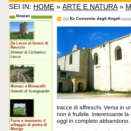
SEI IN:
HOME
»
ARTE E NATURA
»
M
Itinerari
Ex Convento degli Angeli
Da Lecce al bosco di
Rauccio
Itinerari di Cicloamici
Lecce
Monaci e Monacelli
Itinerari di Avanguardie
tracce di affreschi. Versa in
non è fruibile. Interessante la
oggi in completo abbandono.
Furni e masserie: il
villaggio di pietra di
Morige