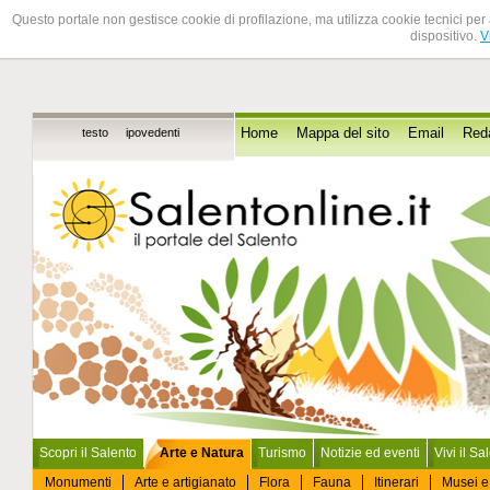
Questo portale non gestisce cookie di profilazione, ma utilizza cookie tecnici per 
dispositivo.
V
testo
ipovedenti
Home
Mappa del sito
Email
Red
Scopri il Salento
Arte e Natura
Turismo
Notizie ed eventi
Vivi il Sa
Monumenti
Arte e artigianato
Flora
Fauna
Itinerari
Musei e