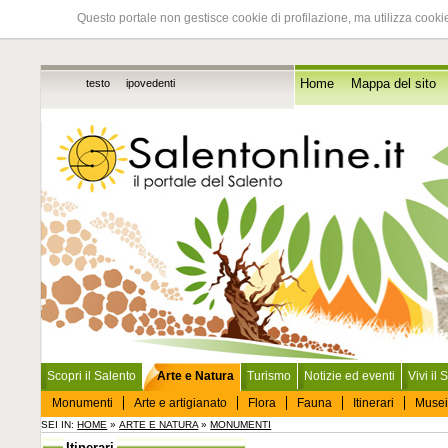
Questo portale non gestisce cookie di profilazione, ma utilizza cookie
testo
ipovedenti
Home
Mappa del sito
Scopri il Salento
Arte e Natura
Turismo
Notizie ed eventi
Vivi il 
Monumenti
Arte e artigianato
Flora
Fauna
Itinerari
Musei
SEI IN:
HOME
»
ARTE E NATURA
»
MONUMENTI
Itinerari