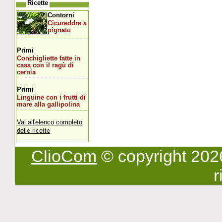
Ricette
Contorni
Cicureddre a
pignatu
Primi
Conchigliette fatte in
casa con il ragù di
cernia
Primi
Linguine con i frutti di
mare alla gallipolina
Vai all'elenco completo
delle ricette
ClioCom
© copyright 2026 -
r