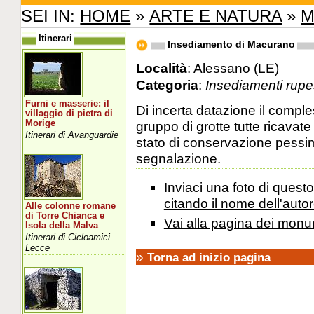
SEI IN:
HOME
»
ARTE E NATURA
»
M
Itinerari
Insediamento di Macurano
Località
:
Alessano (LE)
Categoria
:
Insediamenti rupes
Furni e masserie: il
Di incerta datazione il comp
villaggio di pietra di
Morige
gruppo di grotte tutte ricavat
Itinerari di Avanguardie
stato di conservazione pessimo
segnalazione.
Inviaci una foto di ques
citando il nome dell'autor
Alle colonne romane
di Torre Chianca e
Vai alla pagina dei monu
Isola della Malva
Itinerari di Cicloamici
Lecce
»
Torna ad inizio pagina