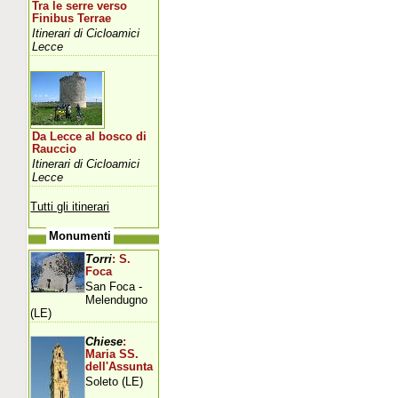
Tra le serre verso
Finibus Terrae
Itinerari di Cicloamici
Lecce
Da Lecce al bosco di
Rauccio
Itinerari di Cicloamici
Lecce
Tutti gli itinerari
Monumenti
Torri
: S.
Foca
San Foca -
Melendugno
(LE)
Chiese
:
Maria SS.
dell'Assunta
Soleto (LE)