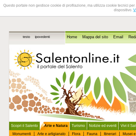
Questo portale non gestisce cookie di profilazione, ma utilizza cookie tecnici per 
dispositivo.
V
testo
ipovedenti
Home
Mappa del sito
Email
Red
Scopri il Salento
Arte e Natura
Turismo
Notizie ed eventi
Vivi il Sa
Monumenti
Arte e artigianato
Flora
Fauna
Itinerari
Musei e