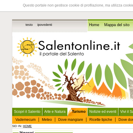
Questo portale non gestisce cookie di profilazione, ma utilizza cookie
testo
ipovedenti
Home
Mappa del sito
Scopri il Salento
Arte e Natura
Turismo
Notizie ed eventi
Vivi il 
Vademecum
Meteo
Dove mangiare
Ricette tipiche
Dove do
SEI IN:
HOME
Itinerari