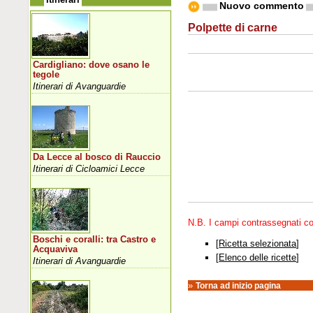
Nuovo commento
Polpette di carne
Cardigliano: dove osano le
tegole
Itinerari di Avanguardie
Da Lecce al bosco di Rauccio
Itinerari di Cicloamici Lecce
N.B. I campi contrassegnati 
Boschi e coralli: tra Castro e
[
Ricetta selezionata
]
Acquaviva
[
Elenco delle ricette
]
Itinerari di Avanguardie
»
Torna ad inizio pagina