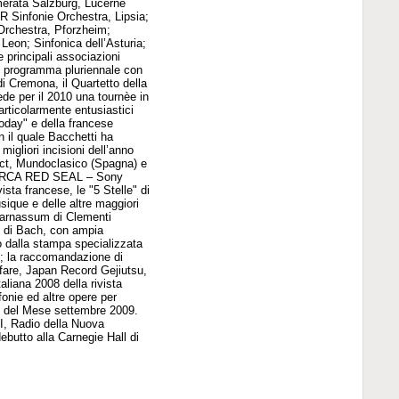
amerata Salzburg, Lucerne
R Sinfonie Orchestra, Lipsia;
rchestra, Pforzheim;
eon; Sinfonica dell’Asturia;
 principali associazioni
un programma pluriennale con
 di Cremona, il Quartetto della
ede per il 2010 una tournèe in
ticolarmente entusiastici
Today" e della francese
 il quale Bacchetti ha
igliori incisioni dell’anno
mpact, Mundoclasico (Spagna) e
s" (RCA RED SEAL – Sony
ista francese, le "5 Stelle" di
que e delle altre maggiori
d Parnassum di Clementi
g di Bach, con ampia
 dalla stampa specializzata
; la raccomandazione di
fare, Japan Record Gejiutsu,
aliana 2008 della rivista
onie ed altre opere per
o del Mese settembre 2009.
I, Radio della Nuova
butto alla Carnegie Hall di