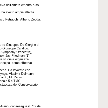
vo dell’artista emerito Kiss
i ha svolto ampia attività
nco Petracchi, Alberto Zedda,
stro Giuseppe De Giorgi e si
tro Giuseppe Candido.
o Symphony Orchestra),
o), Jay Friedman (1°
e studia e organizza
tecipa, come effettivo,
Lecce. Ha lavorato con
onynge, Vladimir Delmann,
cardo, M. Panni.
 Canale 5 e TMC.
staccata del Conservatorio
 Milano; consesegue il Prix de