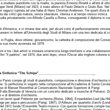
a a studiare pianoforte con la madre, la pianista Ernesta Rinaldi e all'età di ott
pe Verdi (Milano) nel 1923, è stato allievo di Paolo Delachi e Giulio Bas. Nel 
per ragazzi ispirata ad una fiaba di Hans Christian Andersen. Tre quarti d'ora 
ata dai critici già matura, senza sbavature, intensa e al tempo stesso ironica.
dia privatamente con Alfredo Casella a Roma, conseguendo il diploma in co
iti d'America, e vi rimane due anni, per alcuni corsi di perfezionamento vincen
laurearsi in lettere all'Università degli Studi di Milano con una tesi dedicata al
n Puglia, dove ottiene, giovanissimo, la cattedra di composizione del Conserva
lla sua morte avvenuta nel 1979.
ni e tra i due artisti si instaura un'amicizia lunga trent'anni e una collaborazi
m ''Il padrino”, nel 1974, due anni dopo, vince l'Oscar alla migliore colonna 
tra Sinfonica “Tito Schipa”_______________________________
__
 Panni compie gli studi di pianoforte, composizione e direzione d’orchestra n
ia. Si perfeziona in seguito nella composizione all’Accademia di Santa Cecili
sse di Manuel Rosenthal al Conservatorio Nazionale Superiore di Parigi.
9 alla Biennale di Venezia con un concerto dedicato a musiche di Petrassi. Da 
e e di direttore d’orchestra.
 lavori quali Prétexte per orchestra (Roma, 1964), Empedokles-Lied (da Höld
ge per arpa e percussioni (Parigi, 1967), D’Ailleurs per quartetto d’archi (Lon
 Nel 1971 fonda l’Ensemble Teatro-musica. Con questa formazione compie tour
di Schnebel, Cage, Pennisi, Berio, Bussotti, Clementi, Donatoni, Feldman, e 