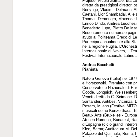
Frajese, Nicola Samale, Marcel
diretta da prestigiosi direttor
Bonynge, Vladimir Delmann, Al
Caetani, Lior Shambadal. Alle 
Thomas Demengra, Maxence Lar
Enrico Dindo, Andrea Lucchesin
Benedetto Lupo, Pietro De Mari
Recentemente numerose pagine d
avuto al Politeama Greco di Le
Partecipa annualmente alla Stag
nella regione Puglia. L’Orchestr
Internazionale di Nevers, il Te
Festival Internazionale Latino
Andrea Bacchetti
Pianista_________________
Nato a Genova (Italia) nel 197
e Horszowski. Premiato con pr
Conservatorio Nazionale di Pari
Goode, Lonquich, Weissenberg, 
Veneti diretti da C. Scimone. D
Santander, Antibes, Vicenza, 
Pesaro, Milano (Festival MITO
musicali come Konzerthaus, Ber
Beaux Arts (Bruxelles - Europal
Ateneo Rumeno, Bucarest; Rac
d’Espagna (ciclo grandi interp
Klee, Berna; Auditorium M. Del
Palazzo del Quirinale, Roma; ha