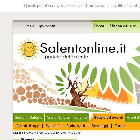
Questo portale non gestisce cookie di profilazione, ma utilizza cookie
testo
ipovedenti
Home
Mappa del sito
Scopri il Salento
Arte e Natura
Turismo
Notizie ed eventi
Vivi il 
Eventi di oggi
Speciali
Sudnews.it
Sondaggi
Forum
SEI IN:
HOME
» NOTIZIE ED EVENTI »
EVENTI
Itinerari