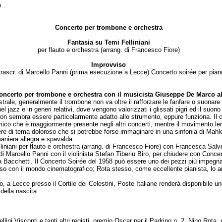
o
Concerto per trombone e orchestra
Fantasia su Temi Felliniani
per flauto e orchestra (arrang. di Francesco Fiore)
Improvviso
 trascr. di Marcello Panni (prima esecuzione a Lecce) Concerto soirée per pian
oncerto per trombone e orchestra con il musicista Giuseppe De Marco a
trale, generalmente il trombone non va oltre il rafforzare le fanfare o suonar
el jazz e in generi relativi, dove vengono valorizzati i glissati pigri ed il suon
on sembra essere particolarmente adatto allo strumento, eppure funziona. Il 
mico che è maggiormente presente negli altri concerti, mentre il movimento l
nere di tema doloroso che si potrebbe forse immaginare in una sinfonia di Mahl
 maniera allegra e spavalda
iniani per flauto e orchestra (arrang. di Francesco Fiore) con Francesca Salv
 di Marcello Panni con il violinista Stefan Tiberiu Biro, per chiudere con Conce
a Bacchetti. Il Concerto Soirée del 1958 può essere uno dei pezzi più impegnati
so con il mondo cinematografico; Rota stesso, come eccellente pianista, lo 
 a Lecce presso il Cortile dei Celestini, Poste Italiane renderà disponibile uno
della nascita.
ellini,Visconti e tanti altri registi, premio Oscar per il Padrino n. 2, Nino Rot