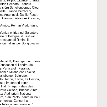
rta, Filippo Zigante. È stata
i, Aldo Ceccato, Richard
nsjörg Schellenberger, Oleg
ella, Franco Petracchi,
a Antonacci, Danilo Rossi,
no Canino, Salvatore Accardo,
o d’Amico, Roman Vlad, hanno
fonica e lirica nel Salento e
ale di Bologna, il Festival
testiana di Rimini, il
ori italiani per Bongiovanni.
 Magaloff, Baumgartner, Berio
oundation di Londra, dal
 Perticaroli, Perahia,
nni a Milano con i Solisti
Salisburgo, Belgrado,
lo, Torino, Como, La Coruña,
so importanti centri
 Hall, Praga; Palais des
Teatro Coliseo, Buenos Aires;
a; Auditorium National
lero, San Paolo; Zentrum Paul
armonica, Concerti al
le Intercontemporain e P.