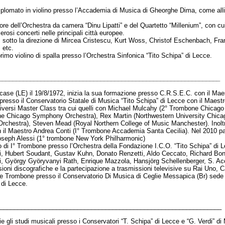
diplomato in violino presso l’Accademia di Musica di Gheorghe Dima, come allie
tore dell’Orchestra da camera “Dinu Lipatti” e del Quartetto “Millenium”, con cu
rosi concerti nelle principali città europee.
, sotto la direzione di Mircea Cristescu, Kurt Woss, Christof Eschenbach, Fra
 etc.
primo violino di spalla presso l’Orchestra Sinfonica “Tito Schipa” di Lecce.
_______________________________________________________________
ase (LE) il 19/8/1972, inizia la sua formazione presso C.R.S.E.C. con il Mae
resso il Conservatorio Statale di Musica “Tito Schipa” di Lecce con il Maes
versi Master Class tra cui quelli con Michael Mulcahy (2° Trombone Chicag
e Chicago Symphony Orchestra), Rex Martin (Northwestern University Chicag
hestra), Steven Mead (Royal Northern College of Music Manchester). Inoltr
 il Maestro Andrea Conti (I° Trombone Accademia Santa Cecilia). Nel 2010 par
Joseph Alessi (1° trombone New York Philharmonic)
lo di I° Trombone presso l’Orchestra della Fondazione I.C.O. “Tito Schipa” di 
ellugi, Hubert Soudant, Gustav Kuhn, Donato Renzetti, Aldo Ceccato, Richard B
i, György Györyvanyi Rath, Enrique Mazzola, Hansjörg Schellenberger, S. Ac
sioni discografiche e la partecipazione a trasmissioni televisive su Rai Uno,
e Trombone presso il Conservatorio Di Musica di Ceglie Messapica (Br) sede 
 di Lecce.
________________________________________________________________
e gli studi musicali presso i Conservatori “T. Schipa” di Lecce e “G. Verdi” di