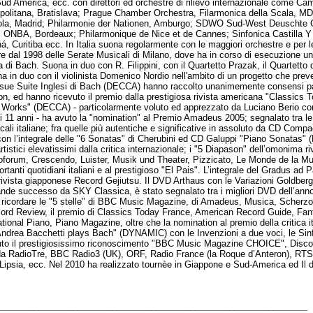
ud America, ecc. con direttori ed orchestre di rilievo internazionale come C
ropolitana, Bratislava; Prague Chamber Orchestra, Filarmonica della Scala, MD
la, Madrid; Philarmonie der Nationen, Amburgo; SDWO Sud-West Deuschte O
 ONBA, Bordeaux; Philarmonique de Nice et de Cannes; Sinfonica Castilla Y L
á, Curitiba ecc. In Italia suona regolarmente con le maggiori orchestre e per le
are dal 1998 delle Serate Musicali di Milano, dove ha in corso di esecuzione 
era di Bach. Suona in duo con R. Filippini, con il Quartetto Prazak, il Quartetto
a in duo con il violinista Domenico Nordio nell'ambito di un progetto che prev
 sue Suite Inglesi di Bach (DECCA) hanno raccolto unanimemente consensi par
n, ed hanno ricevuto il premio dalla prestigiosa rivista americana "Classics 
 Works" (DECCA) - particolarmente voluto ed apprezzato da Luciano Berio con
 di 11 anni - ha avuto la "nomination" al Premio Amadeus 2005; segnalato tra le m
sicali italiane; fra quelle più autentiche e significative in assoluto da CD Co
con l’integrale delle "6 Sonatas" di Cherubini ed CD Galuppi "Piano Sonata
tistici elevatissimi dalla critica internazionale; i "5 Diapason" dell’omonima riv
orum, Crescendo, Luister, Musik und Theater, Pizzicato, Le Monde de la Musi
portanti quotidiani italiani e al prestigioso "El Pais". L’integrale del Gradus a
rivista giapponese Record Gejiutsu. Il DVD Arthaus con le Variazioni Goldber
nde successo da SKY Classica, è stato segnalato tra i migliori DVD dell’anno
ricordare le "5 stelle" di BBC Music Magazine, di Amadeus, Musica, Scherzo
ord Review, il premio di Classics Today France, American Record Guide, Fan
onal Piano, Piano Magazine, oltre che la nomination al premio della critica it
Andrea Bacchetti plays Bach" (DYNAMIC) con le Invenzioni a due voci, le Sinf
enuto il prestigiosissimo riconoscimento "BBC Music Magazine CHOICE", Disc
da RadioTre, BBC Radio3 (UK), ORF, Radio France (la Roque d’Anteron), RTS
sia, ecc. Nel 2010 ha realizzato tournèe in Giappone e Sud-America ed Il de
_________________________________________________________________