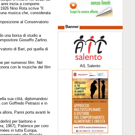
o anni inizia a comporre.
1926 Nino Rota scrive ''Il
di una musica che, considerata
mposizione al Conservatorio
Banner
do una borsa di studio a
 compositore Gioseffo Zarlino.
torio di Bari, poi quella di
one per numerosi film. Nel
AIL Salento
sonora con le musiche del film
ella sua città, diplomandosi
a con Goffredo Petrassi e in
allora, Panni porta avanti le
erlin) per baritono e
dra, 1967), Patience per coro
nées in tutta Europa,
rappresenta alla Piccola