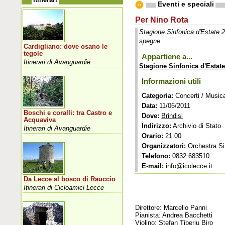
Eventi e speciali
Per Nino Rota
Stagione Sinfonica d'Estate 
spegne
Cardigliano: dove osano le
tegole
Appartiene a...
Itinerari di Avanguardie
Stagione Sinfonica d'Estate
Informazioni utili
Categoria:
Concerti / Music
Data:
11/06/2011
Boschi e coralli: tra Castro e
Dove:
Brindisi
Acquaviva
Indirizzo:
Archivio di Stato
Itinerari di Avanguardie
Orario:
21.00
Organizzatori:
Orchestra Si
Telefono:
0832 683510
E-mail:
info@icolecce.it
Da Lecce al bosco di Rauccio
Itinerari di Cicloamici Lecce
Direttore: Marcello Panni
Pianista: Andrea Bacchetti
Violino: Stefan Tiberiu Biro