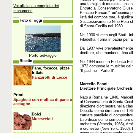
una famiglia di musicisti, inizi
Vai all'elenco completo dei
Entrato al Conservatorio Giusep
monumenti
Principe Porcaro'', un'operina 
l'età del compositore, è giudic
Foto di oggi
Successivamente Nino Rota stu
di Santa Cecilia nel 1930.
Nel 1930 si reca negli Stati Un
Filadelfia. Torna in patria per 
Dal 1937 vive prevalentemente i
direttore, che mantiene, fino a
Porto Selvaggio
Ricette
Nel 1944 incontra Federico Felli
1972 compose le musiche del fil
Pane, focacce, pizze,
“Il padrino - Parte II''.
frittate
Panzarotti di Lecce
Marcello Panni
Direttore Principale Orches
___________
Primi
Nato a Roma nel 1940, Marcello
Spaghetti con mollica di pane e
al Conservatorio di Santa Cecil
acciughe
direzione d’orchestra nella cla
Debutta come direttore nel 196
Dolci
carriere parallele di compositor
Mustaccioli
Esordisce come compositore con
orchestra (Venezia, 1965), Arpè
e orchestra (New York, 1968).
eseguendo e registrando opere 