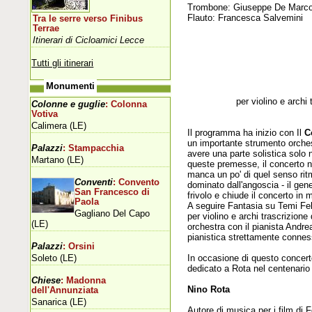
Trombone: Giuseppe De Marc
Flauto: Francesca Salvemini
Tra le serre verso Finibus
Terrae
Itinerari di Cicloamici Lecce
Tutti gli itinerari
Monumenti
per violino e archi
Colonne e guglie
: Colonna
Votiva
Calimera (LE)
Il programma ha inizio con Il
C
un importante strumento orches
Palazzi
: Stampacchia
avere una parte solistica solo n
Martano (LE)
queste premesse, il concerto n
manca un po' di quel senso rit
Conventi
: Convento
dominato dall'angoscia - il ge
San Francesco di
frivolo e chiude il concerto in
Paola
A seguire Fantasia su Temi Fell
Gagliano Del Capo
per violino e archi trascrizione
(LE)
orchestra con il pianista Andre
pianistica strettamente connes
Palazzi
: Orsini
Soleto (LE)
In occasione di questo concerto,
dedicato a Rota nel centenario 
Chiese
: Madonna
Nino Rota
dell'Annunziata
Sanarica (LE)
Autore di musica per i film di F