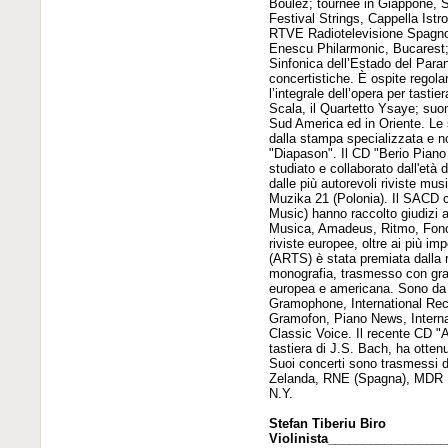
Boulez; tournèe in Giappone, S
Festival Strings, Cappella Ist
RTVE Radiotelevisione Spagno
Enescu Philarmonic, Bucarest;
Sinfonica dell’Estado del Paran
concertistiche. È ospite regol
l’integrale dell’opera per tasti
Scala, il Quartetto Ysaye; suon
Sud America ed in Oriente. Le
dalla stampa specializzata e no
"Diapason". Il CD "Berio Piano
studiato e collaborato dall'età
dalle più autorevoli riviste mu
Muzika 21 (Polonia). Il SACD 
Music) hanno raccolto giudizi ar
Musica, Amadeus, Ritmo, Fonof
riviste europee, oltre ai più im
(ARTS) è stata premiata dalla 
monografia, trasmesso con gra
europea e americana. Sono da 
Gramophone, International Rec
Gramofon, Piano News, Internati
Classic Voice. Il recente CD "
tastiera di J.S. Bach, ha ott
Suoi concerti sono trasmessi 
Zelanda, RNE (Spagna), MDR Lip
N.Y.
Stefan Tiberiu Biro
Violinista_______________