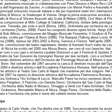
el, pantomima musicale in collaborazione con Piero Dorazio e Mario Ricci (1
 dell’Argonauta da Savinio, in collaborazione con Memè Perlini e Antonello Agl
rincipali istituzioni musicali italiane e dei più importanti teatri lirici internaziona
olshoj di Mosca, la Staatsoper di Vienna. Dirige la prima esecuzione assoluta
allo di Rocca di Silvano Bussotti alla Scala di Milano (1983), Civil Wars di Ph
a composizione al Mills College di Oakland, California, titolare della prestigi
enti: Trenodia, per viola e archi (Roma, 1991), Sinfonietta per orchestra da c
 e orchestra (Torino, 2008). Panni ha composto diverse opere liriche: Hanjo (1
 di Bob Wilson, commissione del Maggio Musicale Fiorentino; Il Giudizio di Par
sata, scritta per l’Opera di Bonn (1996), The Banquet (Talking about Love), l
ma (1998), ripresa nel 2001-2002 a Roma, Genova e Firenze. Nell’aprile 2005 
cile, commissione del teatro napoletano, libretto di Kenneth Koch tratto da Le
di Nizza ha scritto nel 2000 una Missa Brevis, per coro di voci bianche, fiat
per coro a voci pari e orchestra Laudate Dominum e per il Festival di Spoleto 
tratto da San Giovanni da monsignor Ravasi per due recitanti, coro e orchestra
inato direttore artistico dell’Orchestra dei Pomeriggi Musicali di Milano e 
i Bonn. Nel settembre del 1997 assume la carica di direttore musicale dell’Ope
-2004 è direttore artistico dell’Accademia Filarmonica Romana. Nell’autunno 2
lente artistico al Teatro San Carlo di Napoli che mantiene per due stagioni. Ne
al 2007 ha ripreso la direzione artistica dell’Accademia Filarmonica Romana e
hestra Sinfonica Tito Schipa di Lecce. Marcello Panni ha inciso numerosi disch
diamo Pergolesi, Il Flaminio con Daniela Dessì, Orchestra del San Carlo di Napol
 Orchestra della Radio di Monaco, Omaggio a Verdi con Fabio Armiliato, Orch
 Gruberova, Bernadette Manca di Nissa, Diego Florez, Orchestra della Radio
liani e l’orchestra che porta il nome del celebre tenore leccese.
hipa
ulso di Carlo Vitale, che l’ha diretta sino al 1988. Successivamente ha avuto 