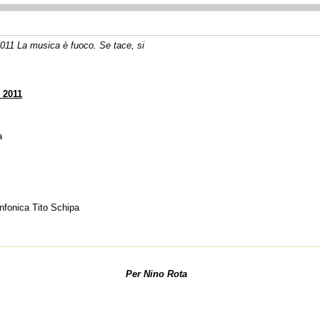
2011 La musica è fuoco. Se tace, si
 2011
a
nfonica Tito Schipa
Per Nino Rota