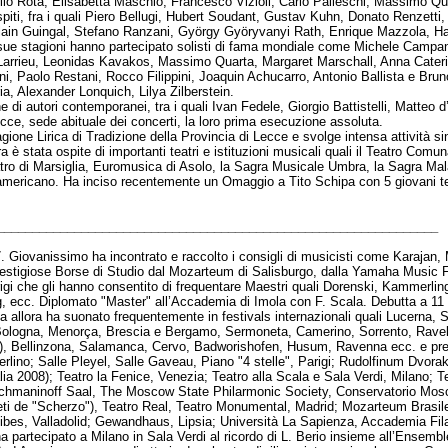
lo Rota, Elisabetta Maschio, Francesco Vizioli, Carlo Palleschi, Massimo Qua
i ospiti, fra i quali Piero Bellugi, Hubert Soudant, Gustav Kuhn, Donato Renzett
ain Guingal, Stefano Ranzani, György Györyvanyi Rath, Enrique Mazzola, Ha
sue stagioni hanno partecipato solisti di fama mondiale come Michele Campan
rieu, Leonidas Kavakos, Massimo Quarta, Margaret Marschall, Anna Caterin
i, Paolo Restani, Rocco Filippini, Joaquin Achucarro, Antonio Ballista e Bru
a, Alexander Lonquich, Lilya Zilberstein.
i autori contemporanei, tra i quali Ivan Fedele, Giorgio Battistelli, Matte
cce, sede abituale dei concerti, la loro prima esecuzione assoluta.
ione Lirica di Tradizione della Provincia di Lecce e svolge intensa attività sin
a è stata ospite di importanti teatri e istituzioni musicali quali il Teatro Comun
atro di Marsiglia, Euromusica di Asolo, la Sagra Musicale Umbra, la Sagra Mala
-americano. Ha inciso recentemente un Omaggio a Tito Schipa con 5 giovani ten
________________________________________________________________
7. Giovanissimo ha incontrato e raccolto i consigli di musicisti come Karajan,
estigiose Borse di Studio dal Mozarteum di Salisburgo, dalla Yamaha Music F
gi che gli hanno consentito di frequentare Maestri quali Dorenski, Kammerling,
ecc. Diplomato "Master" all’Accademia di Imola con F. Scala. Debutta a 11 a
a allora ha suonato frequentemente in festivals internazionali quali Lucerna, 
Bologna, Menorça, Brescia e Bergamo, Sermoneta, Camerino, Sorrento, Ravel
), Bellinzona, Salamanca, Cervo, Badworishofen, Husum, Ravenna ecc. e pres
lino; Salle Pleyel, Salle Gaveau, Piano "4 stelle", Parigi; Rudolfinum Dvorak
ia 2008); Teatro la Fenice, Venezia; Teatro alla Scala e Sala Verdi, Milano; 
hmaninoff Saal, The Moscow State Philarmonic Society, Conservatorio Mosc
reti de "Scherzo"), Teatro Real, Teatro Monumental, Madrid; Mozarteum Brasi
ibes, Valladolid; Gewandhaus, Lipsia; Università La Sapienza, Accademia Fil
 partecipato a Milano in Sala Verdi al ricordo di L. Berio insieme all’Ensemb