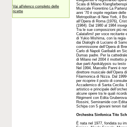
Scala di Milano Klangfarbenspi
Vai all'elenco completo delle
Musicale Fiorentino La Partenza
ricette
anni ’70 è ospite regolare delle p
Metropolitan di New York, il B
all’Opera di Roma (1976), Crist
(1984). Dal 1980 al 1984 insegn
Tra le sue composizioni più rec
Calatafimi! per voce recitante
di Yukio Mishima, con la regia
dai Dialoghi di Luciano di Samo
commissione dell’Opera di Bre
Carlo di Napoli Garibaldi en Si
Dumas padre. Per la cattedrale 
di Milano nel 2004 il mottetto 
due parti Apokàlypsis su testo 
Nel 1994, Marcello Panni è nom
direttore musicale dell’Opera d
Filarmonica di Nizza. Dal 1999
per ricoprire il posto di consu
Accademico di Santa Cecilia. D
artistico e principale dell’orc
alcune opere tra le quali ricor
Régiment con Edita Gruberova,
Rossini, Semiramide con Edita
Schipa con 5 giovani tenori ita
Orchestra Sinfonica Tito Sc
È nata nel 1977, fondata su imp