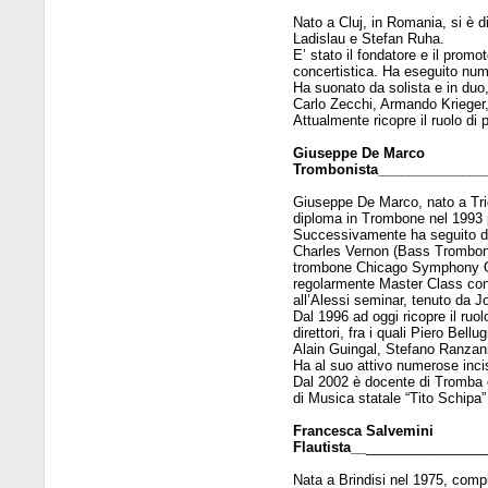
Nato a Cluj, in Romania, si è 
Ladislau e Stefan Ruha.
E’ stato il fondatore e il promo
concertistica. Ha eseguito nume
Ha suonato da solista e in duo
Carlo Zecchi, Armando Krieger,
Attualmente ricopre il ruolo di 
Giuseppe De Marco
Trombonista______________
Giuseppe De Marco, nato a Tric
diploma in Trombone nel 1993 p
Successivamente ha seguito di
Charles Vernon (Bass Trombon
trombone Chicago Symphony Orc
regolarmente Master Class con
all’Alessi seminar, tenuto da 
Dal 1996 ad oggi ricopre il ruo
direttori, fra i quali Piero B
Alain Guingal, Stefano Ranzan
Ha al suo attivo numerose inci
Dal 2002 è docente di Tromba 
di Musica statale “Tito Schipa”
Francesca Salvemini
Flautista__
_______________
Nata a Brindisi nel 1975, compi