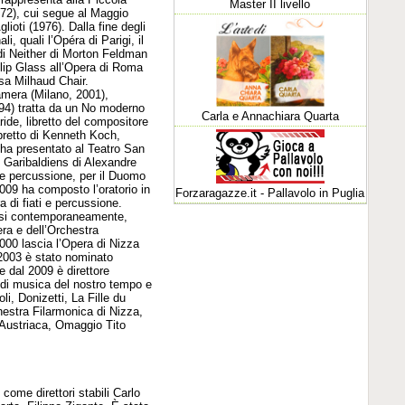
Master II livello
972), cui segue al Maggio
ioti (1976). Dalla fine degli
li, quali l’Opéra di Parigi, il
 di Neither di Morton Feldman
ilip Glass all’Opera di Roma
osa Milhaud Chair.
amera (Milano, 2001),
994) tratta da un No moderno
Carla e Annachiara Quarta
ide, libretto del compositore
ibretto di Kenneth Koch,
ha presentato al Teatro San
s Garibaldiens di Alexandre
i e percussione, per il Duomo
2009 ha composto l’oratorio in
Forzaragazze.it - Pallavolo in Puglia
 di fiati e percussione.
quasi contemporaneamente,
ra e dell’Orchestra
000 lascia l’Opera di Nizza
l 2003 è stato nominato
 dal 2009 è direttore
i di musica del nostro tempo e
i, Donizetti, La Fille du
estra Filarmonica di Nizza,
 Austriaca, Omaggio Tito
come direttori stabili Carlo