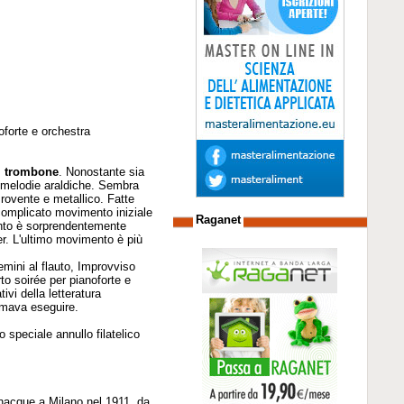
oforte e orchestra
l trombone
. Nonostante sia
e melodie araldiche. Sembra
o rovente e metallico. Fatte
complicato movimento iniziale
Raganet
ento è sorprendentemente
er. L'ultimo movimento è più
emini al flauto, Improvviso
rto soirée per pianoforte e
vi della letteratura
amava eseguire.
 speciale annullo filatelico
a, nacque a Milano nel 1911, da