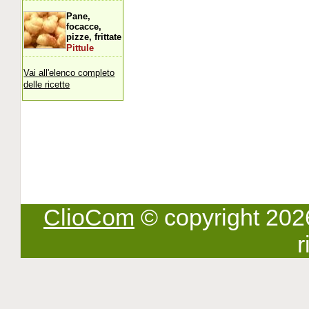
Pane,
focacce,
pizze, frittate
Pittule
Vai all'elenco completo
delle ricette
ClioCom
© copyright 2026 -
r