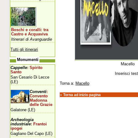
Boschi e coralli: tra
Castro e Acquaviva
Itinerari di Avanguardie
Tutti gli itinerari
Monumenti
Macello
Cappelle
: Spirito
Santo
Inserisci tes
San Cesario Di Lecce
(LE)
Torna a:
Macello
Conventi
:
»
Torna ad inizio pagina
Convento
Madonna
delle Grazie
Galatone (LE)
Archeologia
industriale
: Frantoi
ipogei
Gagliano Del Capo (LE)