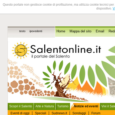
Questo portale non gestisce cookie di profilazione, ma utilizza cookie tecnici per 
dispositivo.
V
testo
ipovedenti
Home
Mappa del sito
Email
Red
Scopri il Salento
Arte e Natura
Turismo
Notizie ed eventi
Vivi il Sa
Eventi di oggi
Speciali
Sudnews.it
Sondaggi
Forum