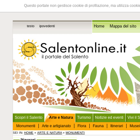
Questo portale non gestisce cookie di profilazione, ma utilizza cookie
testo
ipovedenti
Home
Mappa del sito
Scopri il Salento
Arte e Natura
Turismo
Notizie ed eventi
Vivi il 
Monumenti
Arte e artigianato
Flora
Fauna
Itinerari
Musei
SEI IN:
HOME
»
ARTE E NATURA
»
MONUMENTI
Itinerari