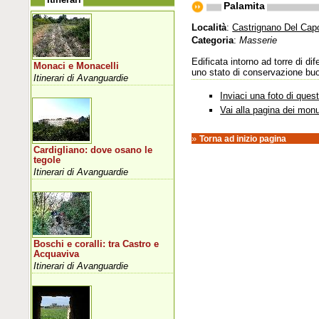
Palamita
Località
:
Castrignano Del Cap
Categoria
:
Masserie
Edificata intorno ad torre di d
Monaci e Monacelli
uno stato di conservazione buon
Itinerari di Avanguardie
Inviaci una foto di que
Vai alla pagina dei mon
»
Torna ad inizio pagina
Cardigliano: dove osano le
tegole
Itinerari di Avanguardie
Boschi e coralli: tra Castro e
Acquaviva
Itinerari di Avanguardie