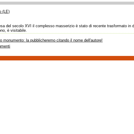
o (LE)
ifesa del secolo XVI il complesso masserizio è stato di recente trasformato in 
o, è visitabile.
sto monumento: la pubblicheremo citando il nome dell'autore!
umenti