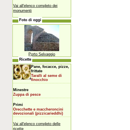
Vai all'elenco completo dei
monumenti
Foto di oggi
Porto Selvaggio
Ricette
Pane, focacce, pizze,
frittate
Taralli al seme di
finocchio
Minestre
Zuppa di pesce
Primi
Orecchette e maccheroncini
devozionali (pizzicarieddhi)
Vai all'elenco completo delle
ricette