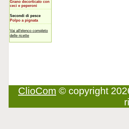
Grano decorticato con
ceci e peperoni
Secondi di pesce
Polpo a pignata
Vai all'elenco completo
delle ricette
ClioCom
© copyright 2026 -
r