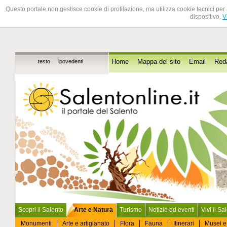
Questo portale non gestisce cookie di profilazione, ma utilizza cookie tecnici per 
dispositivo.
V
testo
ipovedenti
Home
Mappa del sito
Email
Red
Scopri il Salento
Arte e Natura
Turismo
Notizie ed eventi
Vivi il Sa
Monumenti
Arte e artigianato
Flora
Fauna
Itinerari
Musei e