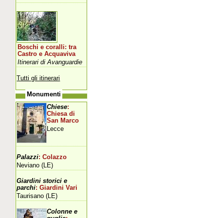
Boschi e coralli: tra
Castro e Acquaviva
Itinerari di Avanguardie
Tutti gli itinerari
Monumenti
Chiese
:
Chiesa di
San Marco
Lecce
Palazzi
: Colazzo
Neviano (LE)
Giardini storici e
parchi
: Giardini Vari
Taurisano (LE)
Colonne e