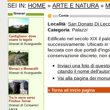
SEI IN:
HOME
»
ARTE E NATURA
»
M
Itinerari
Conte
Località
:
San Donato Di Lecc
Categoria
:
Palazzi
Cardigliano: dove
Edificato nel secolo XIX il pa
osano le tegole
successivamente. Ubicato in
Itinerari di Avanguardie
facciata con due portali d'ing
conservazione discreto, non è 
Inviaci una foto di ques
Monaci e Monacelli
citando il nome dell'autor
Itinerari di Avanguardie
Vai alla pagina dei monu
»
Torna ad inizio pagina
Tra le serre verso
Finibus Terrae
Itinerari di Cicloamici
Lecce